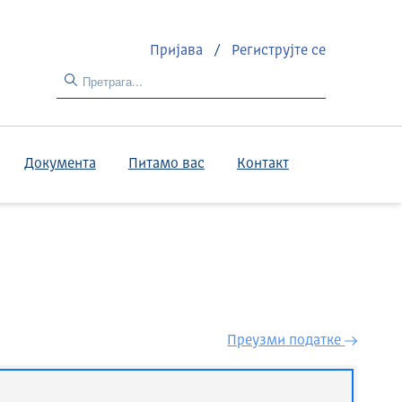
Пријава
/
Региструјте се
Документа
Питамо вас
Контакт
Преузми податкe