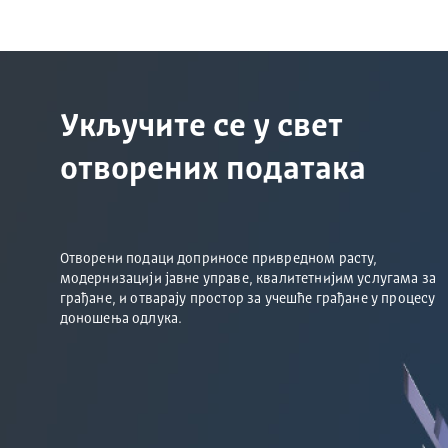
Укључите се у свет
отворених података
Отворени подаци доприносе привредном расту,
модернизацији јавне управе, квалитетнијим услугама за
грађане, и отварају простор за учешће грађане у процесу
доношења одлука.