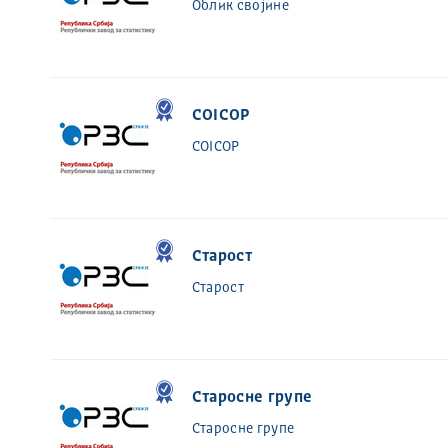
Облик својине
COICOP
COICOP
Старост
Старост
Старосне групе
Старосне групе