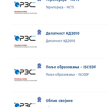
Територија - НСТЈ
Територија - НСТЈ
Делатност КД2010
Делатност КД2010
Поље образовања - ISCEDF
Поље образовања - ISCEDF
Облик својине