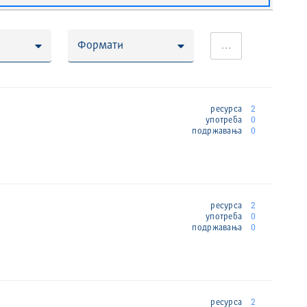
Формати
…
ресурса
2
употреба
0
подржавања
0
ресурса
2
употреба
0
подржавања
0
ресурса
2