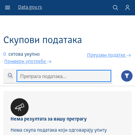
Data.gov.rs
Скупови података
0
сетова укупно
Преузми податкe
Примери употребе
Нема резултата за вашу претрагу
Нема скупа података који одговарају упиту