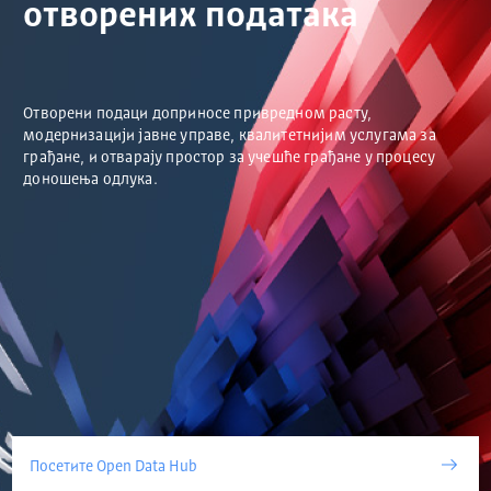
отворених података
Отворени подаци доприносе привредном расту,
модернизацији јавне управе, квалитетнијим услугама за
грађане, и отварају простор за учешће грађане у процесу
доношења одлука.
Посетите Open Data Hub