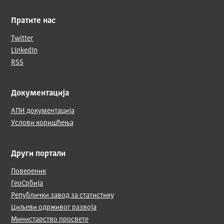
Пратите нас
Twitter
LinkedIn
RSS
Документација
АПИ документација
Услови коришћења
Други портали
Повереник
ГеоСрбија
Републички завод за статистику
Циљеви одрживог развоја
Министарство просвете