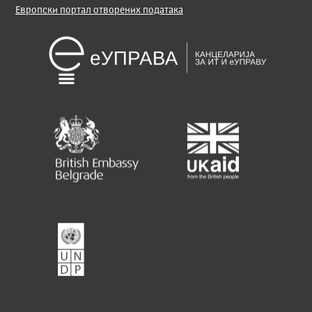
Европски портал отворених података