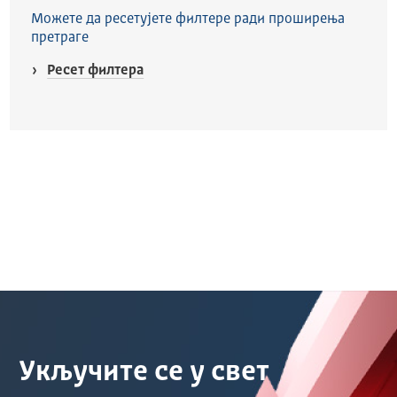
Можете да ресетујете филтере ради проширења
претраге
Ресет филтера
Укључите се у свет