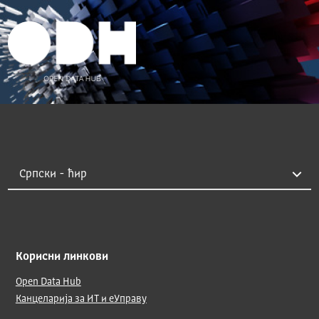
Корисни линкови
Open Data Hub
Канцеларија за ИТ и еУправу