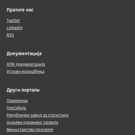
Пратите нас
Twitter
LinkedIn
RSS
Документација
АПИ документација
Услови коришћења
Други портали
Повереник
ГеоСрбија
Републички завод за статистику
Циљеви одрживог развоја
Министарство просвете