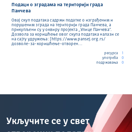
Подаци о зградама на територији града
Панчева
Овај скуп података садржи податке о изграђеним и
порушеним зграда на територији града Панчева, а
прикупљени су у оквиру пројекта „Улице Панчева“.
Дозвола за коришћење овог скупа података налази се
на сајту удружења: [https://www.pansej.org.rs/
дозволе-за-коришћење-отворен…
ресурса
1
употреба
0
подржавања
0
Укључите се у свет