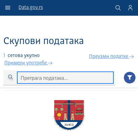
Data.gov.rs
Скупови података
1
сетова укупно
Преузми податкe
Примери употребе