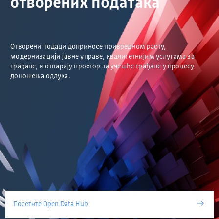
отворених података
Отворени подаци доприносе привредном расту,
модернизацији јавне управе, квалитетнијим услугама за
грађане, и отварају простор за учешће грађане у процесу
доношења одлука.
Посетите Open Data Hub