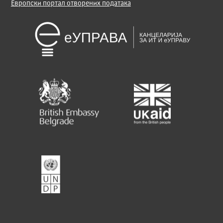
Европски портал отворених података