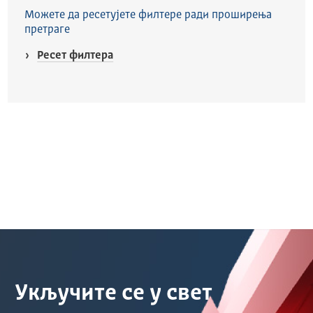
Можете да ресетујете филтере ради проширења
претраге
Ресет филтера
Укључите се у свет