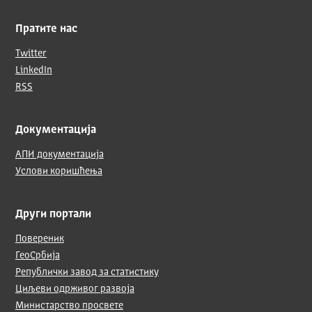
Пратите нас
Twitter
LinkedIn
RSS
Документација
АПИ документација
Услови коришћења
Други портали
Повереник
ГеоСрбија
Републички завод за статистику
Циљеви одрживог развоја
Министарство просвете