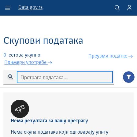
Data.gov.rs
Скупови података
0
сетова укупно
Преузми податкe
Примери употребе
Нема резултата за вашу претрагу
Нема скупа података који одговарају упиту