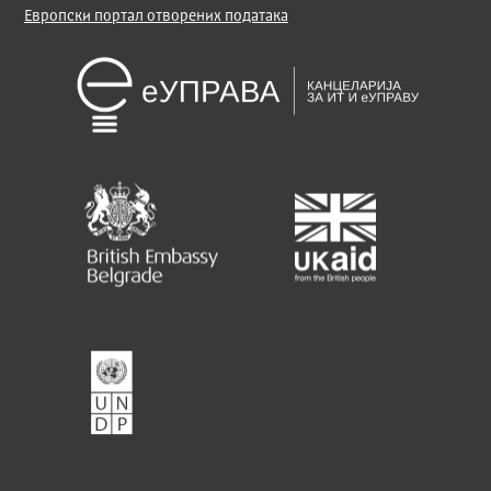
Европски портал отворених података