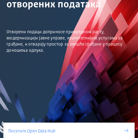
отворених података
Отворени подаци доприносе привредном расту,
модернизацији јавне управе, квалитетнијим услугама за
грађане, и отварају простор за учешће грађане у процесу
доношења одлука.
Посетите Open Data Hub