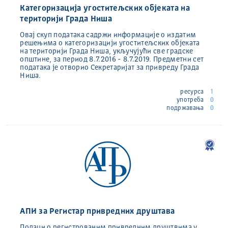
Категоризација угоститељских објеката на
територији Града Ниша
Овај скуп података садржи информације о издатим
решењима о категоризацији угоститељских објеката
на територији Града Ниша, укључујући све градске
општине, за период 8.7.2016 - 8.7.2019. Предметни сет
података је отворио Секретаријат за привреду Града
Ниша.
ресурса
1
употреба
0
подржавања
0
АПИ за Регистар привредних друштава
Подаци о регистрованим привредним друштвима у