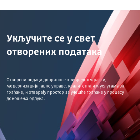
Укључите се у свет
отворених података
Отворени подаци доприносе привредном расту,
модернизацији јавне управе, квалитетнијим услугама за
грађане, и отварају простор за учешће грађане у процесу
доношења одлука.