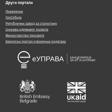
Други портали
Повереник
ГеоСрбија
Републички завод за статистику
Циљеви одрживог развоја
Министарство просвете
Европски портал отворених података