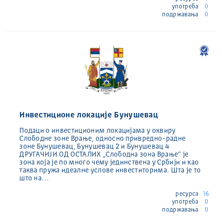
употреба
0
подржавања
0
Инвестиционе локације Бунушевац
Подаци о инвестиционим локацијама у оквиру
Слободне зоне Врање, односно привредно-радне
зоне Бунушевац, Бунушевац 2 и Бунушевац 4
ДРУГАЧИЈИ ОД ОСТАЛИХ „Слободна зона Врање“ је
зона која је по много чему јединствена у Србији и као
таква пружа идеалне услове инвеститорима. Шта је то
што на…
ресурса
16
употреба
0
подржавања
0