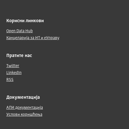
Корисни линкови
Open Data Hub
Канцеларија за ИТ и еУправу
Пратите нас
Twitter
LinkedIn
RSS
Документација
АПИ документација
Услови коришћења