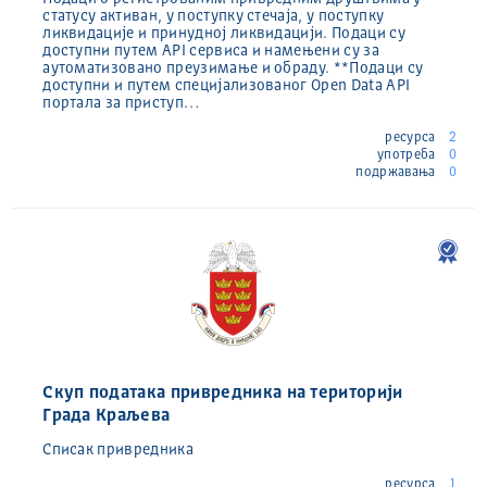
статусу активан, у поступку стечаја, у поступку
ликвидације и принудној ликвидацији. Подаци су
доступни путем API сервиса и намењени су за
аутоматизовано преузимање и обраду. **Подаци су
доступни и путем специјализованог Open Data API
портала за приступ…
ресурса
2
употреба
0
подржавања
0
Скуп података привредника на територији
Града Краљева
Списак привредника
ресурса
1