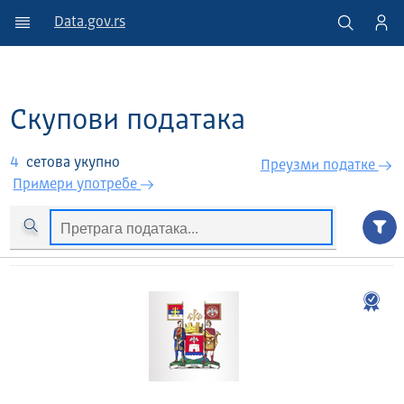
Data.gov.rs
Скупови података
4
сетова укупно
Преузми податкe
Примери употребе