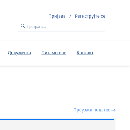
Пријава
/
Региструјте се
Документа
Питамо вас
Контакт
Преузми податкe