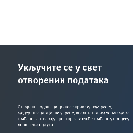
Укључите се у свет
отворених података
Отворени подаци доприносе привредном расту,
модернизацији јавне управе, квалитетнијим услугама за
грађане, и отварају простор за учешће грађане у процесу
доношења одлука.