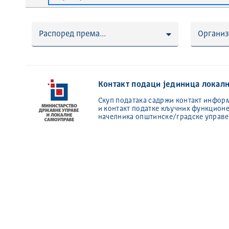
Распоред према...
Организ
Контакт подаци јединица локал
Скуп података садржи контакт информ
и контакт податке кључних функцион
начелника општинске/градске управ