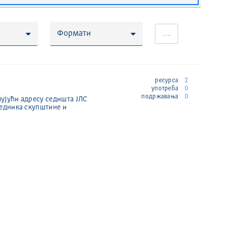
Формати
…
ресурса
2
употреба
0
подржавања
0
ујући адресу седишта ЈЛС
едника скупштине и