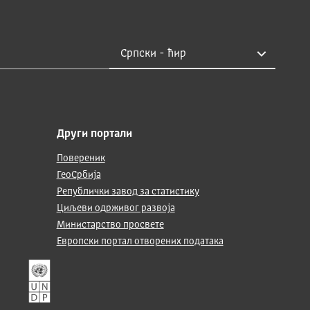
Други портали
Повереник
ГеоСрбија
Републички завод за статистику
Циљеви одрживог развоја
Министарство просвете
Европски портал отворених података