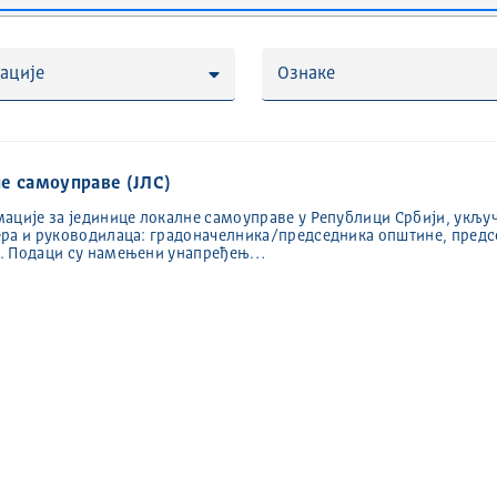
ације
Ознаке
не самоуправе (ЈЛС)
ације за јединице локалне самоуправе у Републици Србији, укључ
ера и руководилаца: градоначелника/председника општине, предс
е. Подаци су намењени унапређењ…