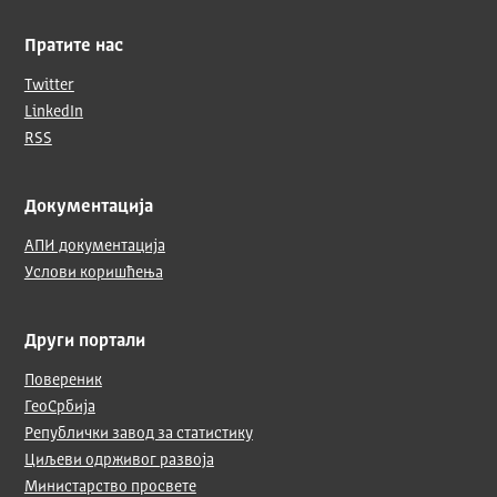
Пратите нас
Twitter
LinkedIn
RSS
Документација
АПИ документација
Услови коришћења
Други портали
Повереник
ГеоСрбија
Републички завод за статистику
Циљеви одрживог развоја
Министарство просвете