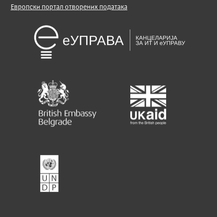
Европски портал отворених података