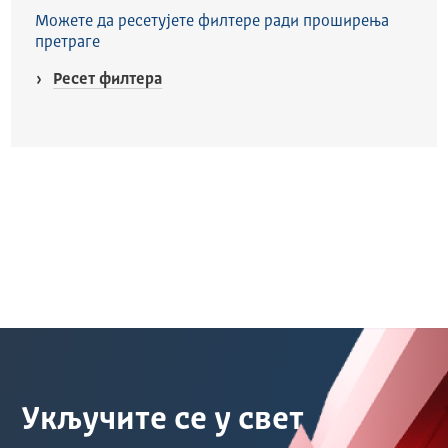
Можете да ресетујете филтере ради проширења
претраге
Ресет филтера
Укључите се у свет