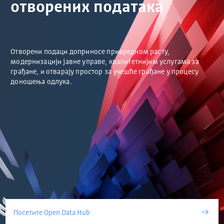
отворених података
Отворени подаци доприносе привредном расту,
модернизацији јавне управе, квалитетнијим услугама за
грађане, и отварају простор за учешће грађане у процесу
доношења одлука.
Посетите Open Data Hub