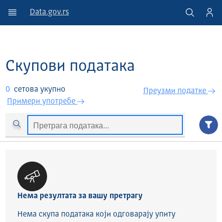
Data.gov.rs
Скупови података
0
сетова укупно
Преузми податкe
Примери употребе
Нема резултата за вашу претрагу
Нема скупа података који одговарају упиту