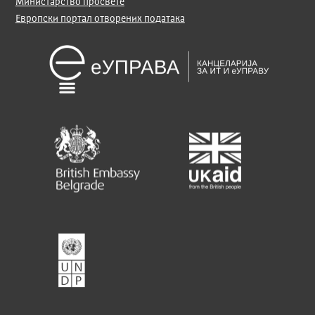
Министарство просвете
Европски портал отворених података