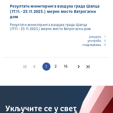
Резултати мониторинга ваздуха града Шапца
(17.11.-23.11.2025.) мерно место Ватрогасни
дом
Резултати мониторинга ваздуха града Шапца
(17.11.-23.11.2025.) мерно место Ватрогасни дом
ресурса
1
употреба
0
подржавања
0
Прва страница
Претходна страница
1
2
16
Следећа страни
Последња 
Укључите се у свет