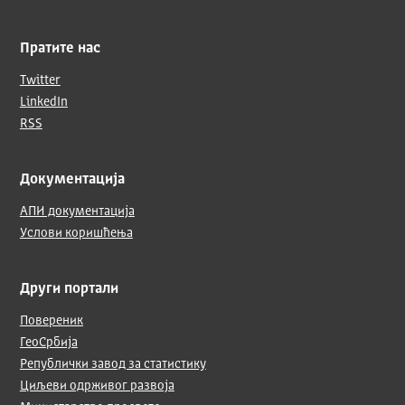
Пратите нас
Twitter
LinkedIn
RSS
Документација
АПИ документација
Услови коришћења
Други портали
Повереник
ГеоСрбија
Републички завод за статистику
Циљеви одрживог развоја