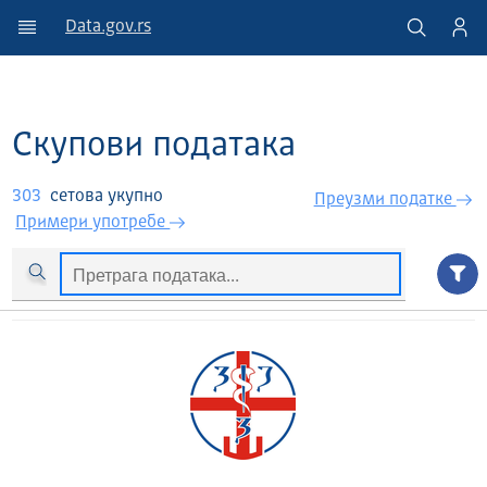
Data.gov.rs
Скупови података
303
сетова укупно
Преузми податкe
Примери употребе