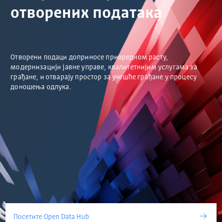
отворених података
Отворени подаци доприносе привредном расту,
модернизацији јавне управе, квалитетнијим услугама за
грађане, и отварају простор за учешће грађане у процесу
доношења одлука.
Посетите Open Data Hub