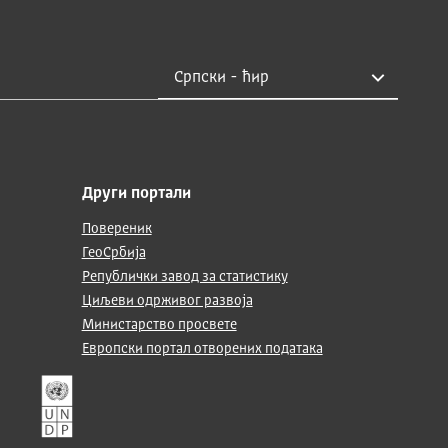
Други портали
Повереник
ГеоСрбија
Републички завод за статистику
Циљеви одрживог развоја
Министарство просвете
Европски портал отворених података