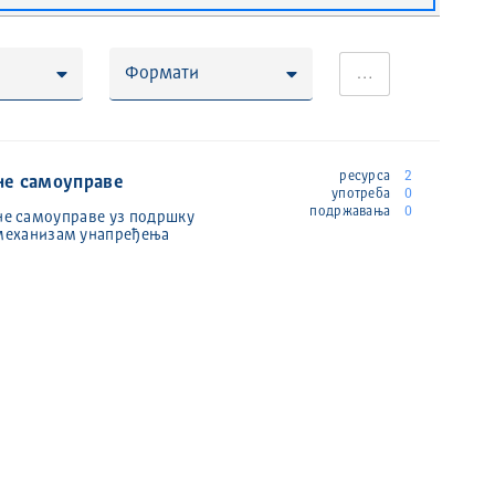
Формати
…
ресурса
2
не самоуправе
употреба
0
подржавања
0
лне самоуправе уз подршку
 механизам унапређења