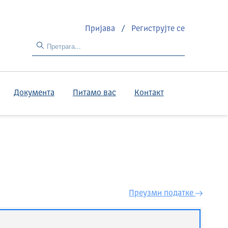
Пријава
/
Региструјте се
Документа
Питамо вас
Контакт
Преузми податкe