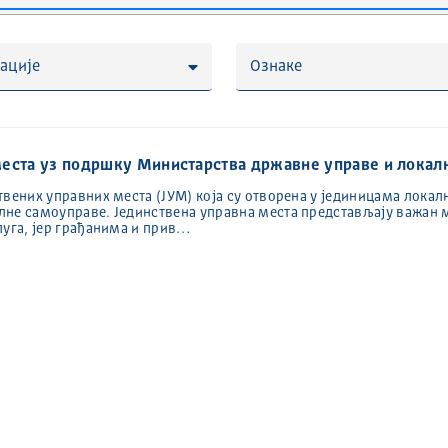
ације
Ознаке
места уз подршку Министарства државне управе и локал
твених управних места (ЈУМ) која су отворена у јединицама лока
лне самоуправе. Јединствена управна места представљају важан
луга, јер грађанима и прив…