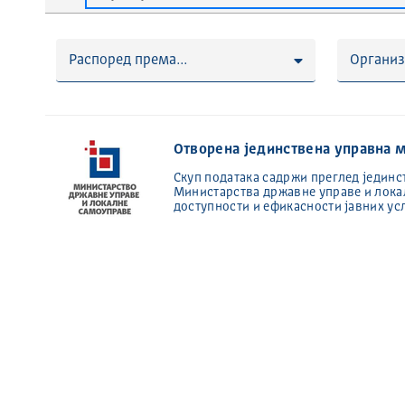
Распоред према...
Организ
Отворена јединствена управна 
Скуп података садржи преглед јединс
Министарства државне управе и лока
доступности и ефикасности јавних ус