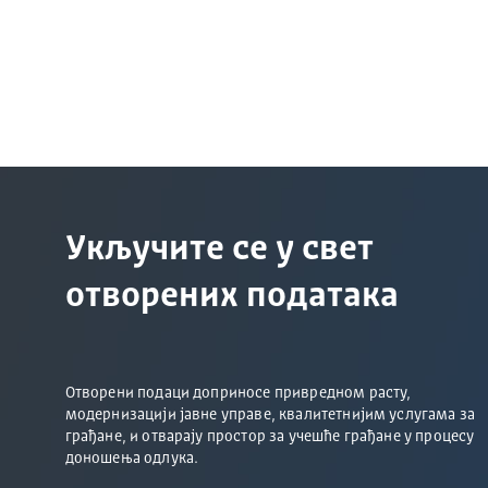
Укључите се у свет
отворених података
Отворени подаци доприносе привредном расту,
модернизацији јавне управе, квалитетнијим услугама за
грађане, и отварају простор за учешће грађане у процесу
доношења одлука.