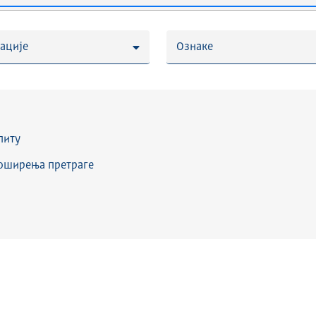
ације
Ознаке
питу
роширења претраге