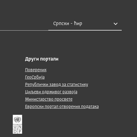
Други портали
Повереник
ГеоСрбија
Републички завод за статистику
Циљеви одрживог развоја
Министарство просвете
Европски портал отворених података