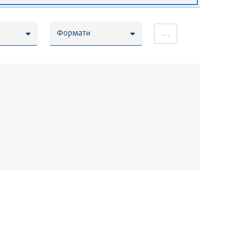
Формати
…