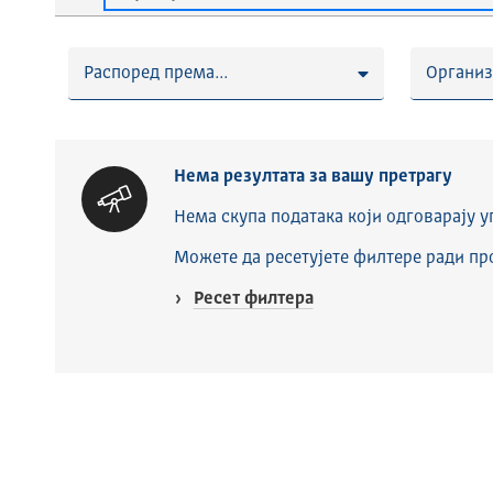
Распоред према...
Организ
Нема резултата за вашу претрагу
Нема скупа података који одговарају у
Можете да ресетујете филтере ради п
Ресет филтера