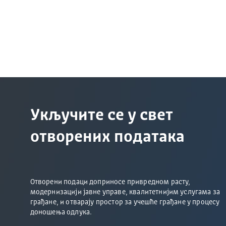
Укључите се у свет
отворених података
Отворени подаци доприносе привредном расту,
модернизацији јавне управе, квалитетнијим услугама за
грађане, и отварају простор за учешће грађане у процесу
доношења одлука.