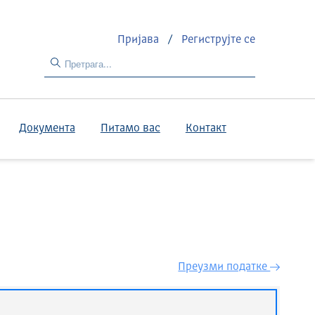
Пријава
/
Региструјте се
Документа
Питамо вас
Контакт
Преузми податкe