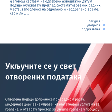
његовом саставу, на одређени извештајни датум.
Подаци обухватају преглед систематизованих радних
места, запослених на одређено и неодређено време,
као и лиц…
ресурса
19
употреба
0
подржавања
0
Укључите се у свет
отворених података
Отворени подаци доприносе привредном расту,
модернизацији јавне управе, квалитетнијим услугама за
грађане, и отварају простор за учешће грађане у процесу