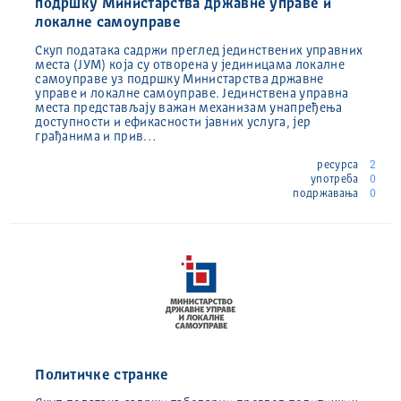
подршку Министарства државне управе и
локалне самоуправе
Скуп података садржи преглед јединствених управних
места (ЈУМ) која су отворена у јединицама локалне
самоуправе уз подршку Министарства државне
управе и локалне самоуправе. Јединствена управна
места представљају важан механизам унапређења
доступности и ефикасности јавних услуга, јер
грађанима и прив…
ресурса
2
употреба
0
подржавања
0
Политичке странке