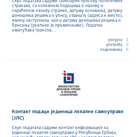
Скуп података садржи табеларни преглед политичких
странака, са основним подацима о називу и
скраћеном називу странке, датуму оснивања, датуму
доношења решења о упису, седишту (адреса и место),
имену заступника, као и датуму доношења решења о
брисању (уколико је применљиво). Податак
омогућава транспа…
ресурса
2
употреба
0
подржавања
0
Контакт подаци јединица локалне самоуправе
(ЈЛС)
Скуп података садржи контакт информације за
јединице локалне самоуправе у Републици Србији,