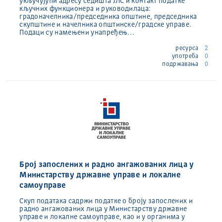
укључујући адресу седишта ЈЛС и контакт податке
кључних функционера и руководилаца:
градоначелника/председника општине, председника
скупштине и начелника општинске/градске управе.
Подаци су намењени унапређењ…
ресурса
2
употреба
0
подржавања
0
Број запослених и радно ангажованих лица у
Министарству државне управе и локалне
самоуправе
Скуп података садржи податке о броју запослених и
радно ангажованих лица у Министарству државне
управе и локалне самоуправе, као и у органима у