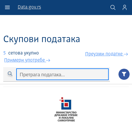
Data.gov.rs
Скупови података
5
сетова укупно
Преузми податкe
Примери употребе