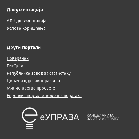
Документација
АПИ документација
Услови коришћења
Други портали
Повереник
ГеоСрбија
Републички завод за статистику
Циљеви одрживог развоја
Министарство просвете
Европски портал отворених података