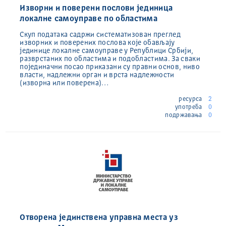
Изворни и поверени послови јединица
локалне самоуправе по областима
Скуп података садржи систематизован преглед
изворних и поверених послова које обављају
јединице локалне самоуправе у Републици Србији,
разврстаних по областима и подобластима. За сваки
појединачни посао приказани су правни основ, ниво
власти, надлежни орган и врста надлежности
(изворна или поверена)…
ресурса
2
употреба
0
подржавања
0
Отворена јединствена управна места уз