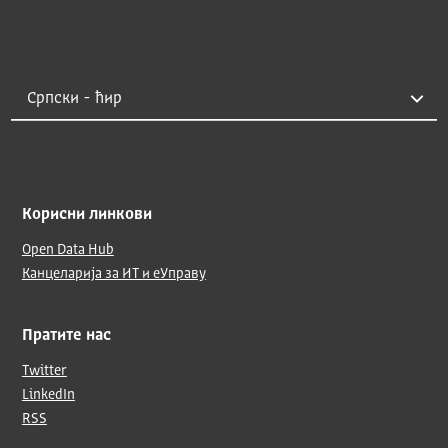
Корисни линкови
Open Data Hub
Канцеларија за ИТ и еУправу
Пратите нас
Twitter
LinkedIn
RSS