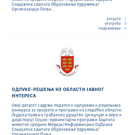
Социјална заштита Образовање Удружења/
Организације Пољо…
ресурса
1
употреба
0
подржавања
0
ОДЛУКЕ-РЕШЕЊА ИЗ ОБЛАСТИ ЈАВНОГ
ИНТЕРЕСА
Овај датасет садржи податке о одлукама и решењима
конкурса за пројекте и програме из следећих области:
Људска права и грађанско друштво (укључује и вере и
дијаспору) Социо-хуманитарни програми Заштита
животне средине Медији/Информисање Одбрана
Социјална заштита Образовање Удружења/
Организације Пољо…