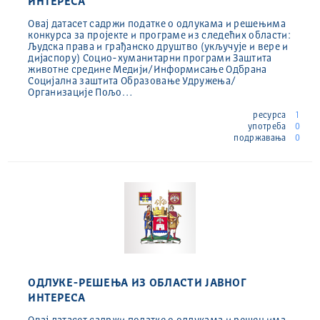
ИНТЕРЕСА
Овај датасет садржи податке о одлукама и решењима
конкурса за пројекте и програме из следећих области:
Људска права и грађанско друштво (укључује и вере и
дијаспору) Социо-хуманитарни програми Заштита
животне средине Медији/Информисање Одбрана
Социјална заштита Образовање Удружења/
Организације Пољо…
ресурса
1
употреба
0
подржавања
0
ОДЛУКЕ-РЕШЕЊА ИЗ ОБЛАСТИ ЈАВНОГ
ИНТЕРЕСА