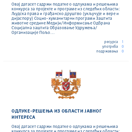
Овај датасет садржи податке о одлукама и решењима
конкурса за пројекте и програме из следећих области:
Људска права и грађанско друштво (укључује и вере и
дијаспору) Социо-хуманитарни програми Заштита
животне средине Медији/Информисање Одбрана
Социјална заштита Образовање Удружења/
Организације Пољо…
ресурса
1
употреба
0
подржавања
0
ОДЛУКЕ-РЕШЕЊА ИЗ ОБЛАСТИ ЈАВНОГ
ИНТЕРЕСА
Овај датасет садржи податке о одлукама и решењима
конкурса за пројекте и програме из следећих области: