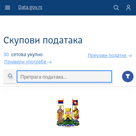
Data.gov.rs
Скупови података
30
сетова укупно
Преузми податкe
Примери употребе