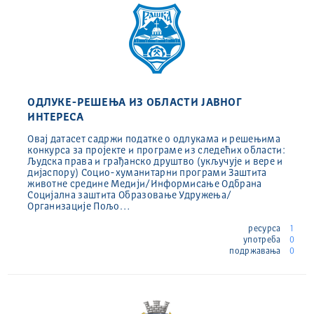
ОДЛУКЕ-РЕШЕЊА ИЗ ОБЛАСТИ ЈАВНОГ
ИНТЕРЕСА
Овај датасет садржи податке о одлукама и решењима
конкурса за пројекте и програме из следећих области:
Људска права и грађанско друштво (укључује и вере и
дијаспору) Социо-хуманитарни програми Заштита
животне средине Медији/Информисање Одбрана
Социјална заштита Образовање Удружења/
Организације Пољо…
ресурса
1
употреба
0
подржавања
0