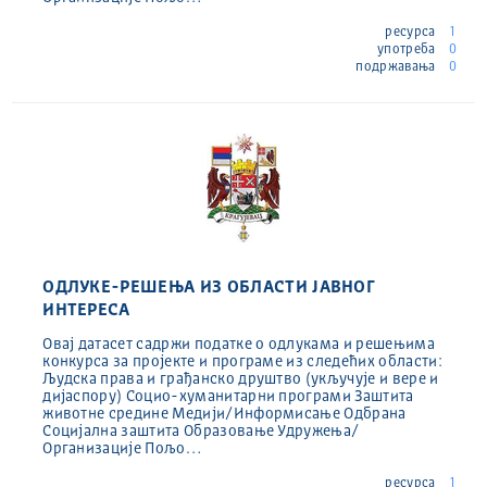
ресурса
1
употреба
0
подржавања
0
ОДЛУКЕ-РЕШЕЊА ИЗ ОБЛАСТИ ЈАВНОГ
ИНТЕРЕСА
Овај датасет садржи податке о одлукама и решењима
конкурса за пројекте и програме из следећих области:
Људска права и грађанско друштво (укључује и вере и
дијаспору) Социо-хуманитарни програми Заштита
животне средине Медији/Информисање Одбрана
Социјална заштита Образовање Удружења/
Организације Пољо…
ресурса
1