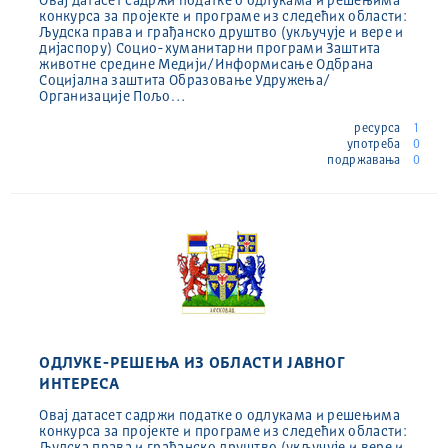
Овај датасет садржи податке о одлукама и решењима
конкурса за пројекте и програме из следећих области:
Људска права и грађанско друштво (укључује и вере и
дијаспору) Социо-хуманитарни програми Заштита
животне средине Медији/Информисање Одбрана
Социјална заштита Образовање Удружења/
Организације Пољо…
ресурса
1
употреба
0
подржавања
0
ОДЛУКЕ-РЕШЕЊА ИЗ ОБЛАСТИ ЈАВНОГ
ИНТЕРЕСА
Овај датасет садржи податке о одлукама и решењима
конкурса за пројекте и програме из следећих области:
Људска права и грађанско друштво (укључује и вере и