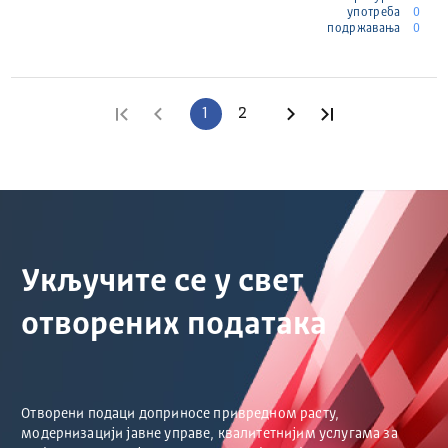
употреба
0
подржавања
0
Прва страница
Претходна страница
1
2
Следећа страница
Последња стр
Укључите се у свет
отворених података
Отворени подаци доприносе привредном расту,
модернизацији јавне управе, квалитетнијим услугама за