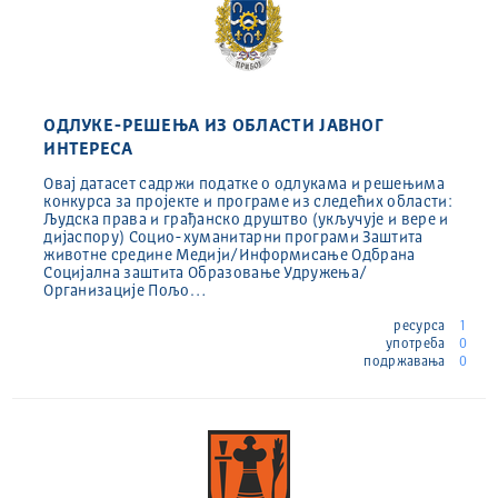
ОДЛУКЕ-РЕШЕЊА ИЗ ОБЛАСТИ ЈАВНОГ
ИНТЕРЕСА
Овај датасет садржи податке о одлукама и решењима
конкурса за пројекте и програме из следећих области:
Људска права и грађанско друштво (укључује и вере и
дијаспору) Социо-хуманитарни програми Заштита
животне средине Медији/Информисање Одбрана
Социјална заштита Образовање Удружења/
Организације Пољо…
ресурса
1
употреба
0
подржавања
0