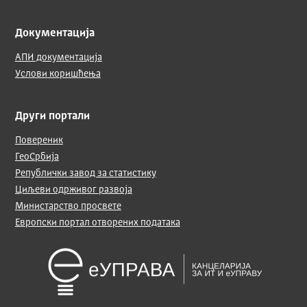
Документација
АПИ документација
Услови коришћења
Други портали
Повереник
ГеоСрбија
Републички завод за статистику
Циљеви одрживог развоја
Министарство просвете
Европски портал отворених података