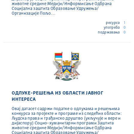
животне средине Медији/Информисање Одбрана
Социјална заштита Образовање Удружења/
Организације Пољо…
ресурса
1
употреба
0
подржавања
0
ОДЛУКЕ-РЕШЕЊА ИЗ ОБЛАСТИ ЈАВНОГ
ИНТЕРЕСА
Овај датасет садржи податке о одлукама и решењима
конкурса за пројекте и програме из следећих области:
Људска права и грађанско друштво (укључује и вере и
дијаспору) Социо-хуманитарни програми Заштита
животне средине Медији/Информисање Одбрана
Социјална заштита Образовање Удружења/