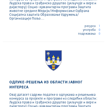
Људска права и грађанско друштво (укључује и вере и
дијаспору) Социо-хуманитарни програми Заштита
животне средине Медији/Информисање Одбрана
Социјална заштита Образовање Удружења/
Организације Пољо…
ресурса
1
употреба
0
подржавања
0
ОДЛУКЕ-РЕШЕЊА ИЗ ОБЛАСТИ ЈАВНОГ
ИНТЕРЕСА
Овај датасет садржи податке о одлукама и решењима
конкурса за пројекте и програме из следећих области:
Људска права и грађанско друштво (укључује и вере и
дијаспору) Социо-хуманитарни програми Заштита