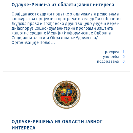
Одлуке-Решења из области јавног интереса
Овај датасет садржи податке о одлукама и решењима
конкурса за пројекте и програме из следећих области:
Људска права и грађанско друштво (укључује и вере и
дијаспору) Социо-хуманитарни програми Заштита
животне средине Медији/Информисање Одбрана
Социјална заштита Образовање Удружења/
Организације Пољо…
ресурса
1
употреба
0
подржавања
0
ОДЛУКЕ-РЕШЕЊА ИЗ ОБЛАСТИ ЈАВНОГ
ИНТЕРЕСА