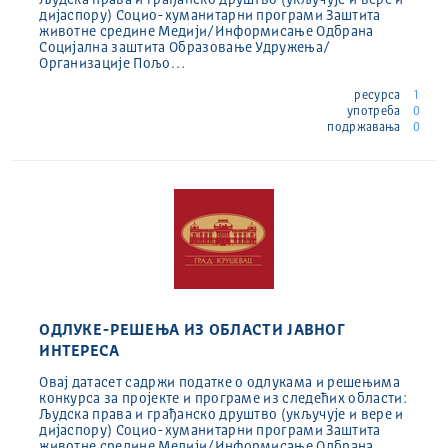
дијаспору) Социо-хуманитарни програми Заштита
животне средине Медији/Информисање Одбрана
Социјална заштита Образовање Удружења/
Организације Пољо…
ресурса
1
употреба
0
подржавања
0
ОДЛУКЕ-РЕШЕЊА ИЗ ОБЛАСТИ ЈАВНОГ
ИНТЕРЕСА
Овај датасет садржи податке о одлукама и решењима
конкурса за пројекте и програме из следећих области:
Људска права и грађанско друштво (укључује и вере и
дијаспору) Социо-хуманитарни програми Заштита
животне средине Медији/Информисање Одбрана