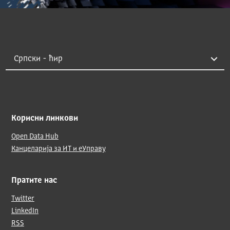
Корисни линкови
Open Data Hub
Канцеларија за ИТ и еУправу
Пратите нас
Twitter
LinkedIn
RSS