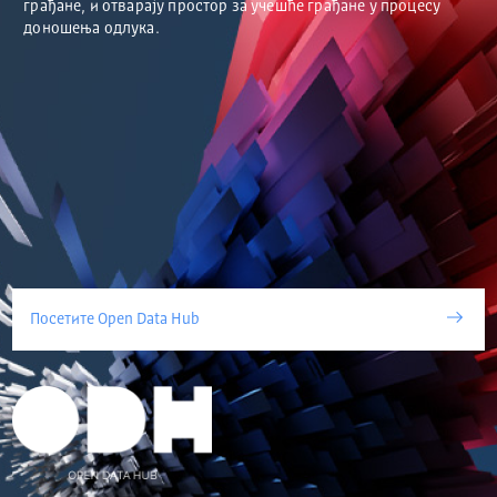
грађане, и отварају простор за учешће грађане у процесу
доношења одлука.
Посетите Open Data Hub