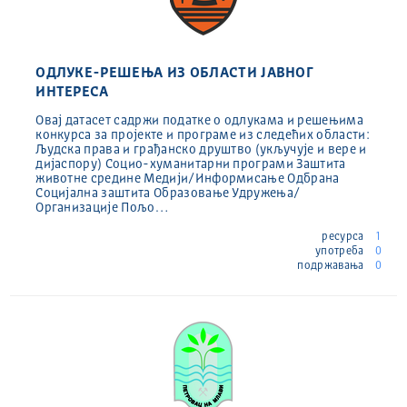
ОДЛУКЕ-РЕШЕЊА ИЗ ОБЛАСТИ ЈАВНОГ
ИНТЕРЕСА
Овај датасет садржи податке о одлукама и решењима
конкурса за пројекте и програме из следећих области:
Људска права и грађанско друштво (укључује и вере и
дијаспору) Социо-хуманитарни програми Заштита
животне средине Медији/Информисање Одбрана
Социјална заштита Образовање Удружења/
Организације Пољо…
ресурса
1
употреба
0
подржавања
0