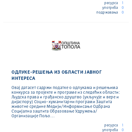
ресурса
1
употреба
0
подржавања
0
ОДЛУКЕ-РЕШЕЊА ИЗ ОБЛАСТИ ЈАВНОГ
ИНТЕРЕСА
Овај датасет садржи податке о одлукама и решењима
конкурса за пројекте и програме из следећих области:
Људска права и грађанско друштво (укључује и вере и
дијаспору) Социо-хуманитарни програми Заштита
животне средине Медији/Информисање Одбрана
Социјална заштита Образовање Удружења/
Организације Пољо…
ресурса
1
употреба
0