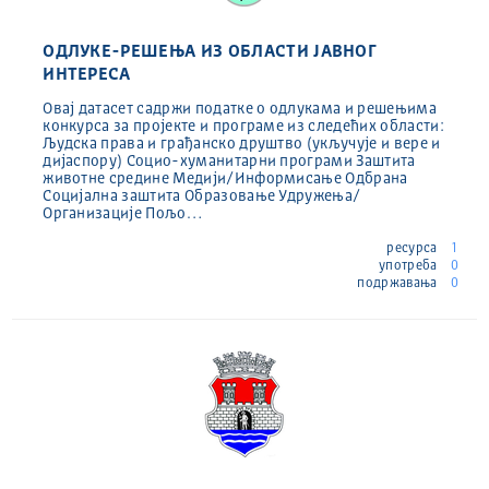
ОДЛУКЕ-РЕШЕЊА ИЗ ОБЛАСТИ ЈАВНОГ
ИНТЕРЕСА
Овај датасет садржи податке о одлукама и решењима
конкурса за пројекте и програме из следећих области:
Људска права и грађанско друштво (укључује и вере и
дијаспору) Социо-хуманитарни програми Заштита
животне средине Медији/Информисање Одбрана
Социјална заштита Образовање Удружења/
Организације Пољо…
ресурса
1
употреба
0
подржавања
0