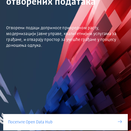
отворених података
Отворени подаци доприносе привредном расту,
модернизацији јавне управе, квалитетнијим услугама за
грађане, и отварају простор за учешће грађане у процесу
доношења одлука.
Посетите Open Data Hub