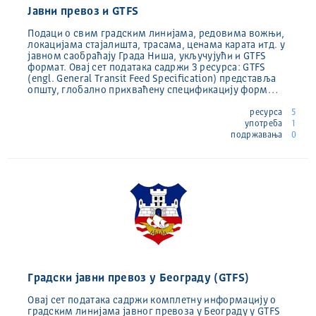
Јавни превоз и GTFS
Подаци о свим градским линијама, редовима вожњи,
локацијама стајалишта, трасама, ценама карата итд. у
јавном саобраћају Града Ниша, укључујући и GTFS
формат. Овај сет података садржи 3 ресурса: GTFS
(engl. General Transit Feed Specification) представља
општу, глобално прихваћену спецификацију форм…
ресурса
5
употреба
1
подржавања
0
Градски јавни превоз у Београду (GTFS)
Овај сет података садржи комплетну информацију о
градским линијама јавног превоза у Београду у GTFS