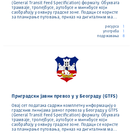
(General Transit Feed Specification) формату. Обухвата
трамваје, тролејбусе, аутобусе и минибусе који
саобраћају у оквиру градске зоне. Подаци се користе
за планирање путовања, приказ на дигиталним ма…
ресурса
1
употреба
1
подржавања
8
Приградски јавни превоз у у Београду (GTFS)
Овај сет података садржи комплетну информацију о
градским линијама јавног превоза у Београду у GTFS
(General Transit Feed Specification) формату. Обухвата
трамваје, тролејбусе, аутобусе и минибусе који
саобраћају у оквиру градске зоне. Подаци се користе
за планирање путовања, приказ на дигиталним ма…