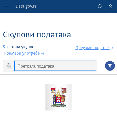
Data.gov.rs
Скупови података
5
сетова укупно
Преузми податкe
Примери употребе