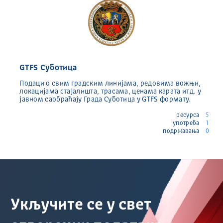
GTFS Суботица
Подаци о свим градским линијама, редовима вожњи,
локацијама стајалишта, трасама, ценама карата итд. у
јавном саобраћају Града Суботица у GTFS формату.
ресурса
5
употреба
1
подржавања
0
Укључите се у свет