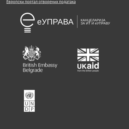
Европски портал отворених података