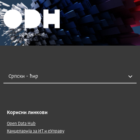
Корисни линкови
Open Data Hub
Канцеларија за ИТ и еУправу