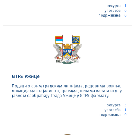
ресурса
1
употреба
0
подржавања
0
GTFS Ужице
Подаци о свим градским линијама, редовима вожњи,
локацијама стајалишта, трасама, ценама карата итд. у
јавном саобраћају Града Ужице у GTFS формату.
ресурса
5
употреба
1
подржавања
0