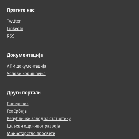
Пратите нас
Twitter
LinkedIn
RSS
Документација
АПИ документација
Услови коришћења
Други портали
Повереник
ГеоСрбија
Републички завод за статистику
Циљеви одрживог развоја
Министарство просвете