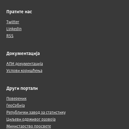
Пратите нас
Twitter
LinkedIn
RSS
Документација
АПИ документација
Услови коришћења
Други портали
Повереник
ГеоСрбија
Републички завод за статистику
Циљеви одрживог развоја
Министарство просвете