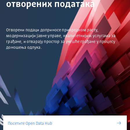
отворених података
Отворени подаци доприносе привредном расту,
модернизацији јавне управе, квалитетнијим услугама за
грађане, и отварају простор за учешће грађане у процесу
доношења одлука.
Посетите Open Data Hub