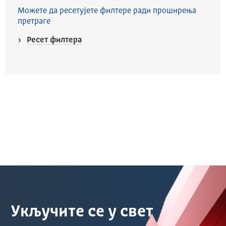
Можете да ресетујете филтере ради проширења
претраге
Ресет филтера
Укључите се у свет