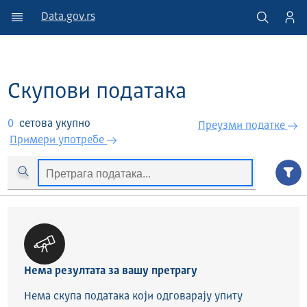
Data.gov.rs
Скупови података
0
сетова укупно
Преузми податкe
Примери употребе
Нема резултата за вашу претрагу
Нема скупа података који одговарају упиту