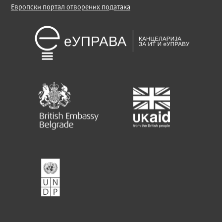
Европски портал отворених података