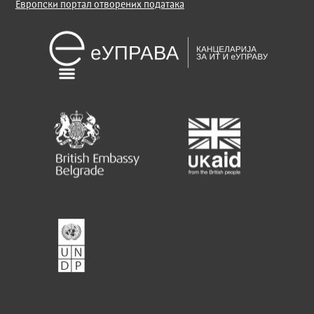
Европски портал отворених података