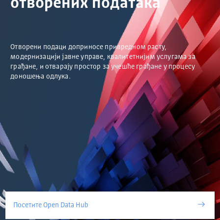
отворених података
Отворени подаци доприносе привредном расту,
модернизацији јавне управе, квалитетнијим услугама за
грађане, и отварају простор за учешће грађане у процесу
доношења одлука.
Посетите Open Data Hub