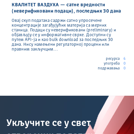
КВАЛИТЕТ ВАЗДУХА — сатне вредности
(неверификовани подаци), последњих 30 дана
Овај скуп података садржи сатно упросечене
концентрације загађујућих материја са мерних
станица. Подаци су неверификовани (preliminary) и
објављују се у информативне сврхе. Доступни су
путем API-ја и као bulk download за последњих 30
дана. Нису намењени регулаторној процени или
правним закључцим…
ресурса
6
употреба
0
подржавања
0
Укључите се у свет