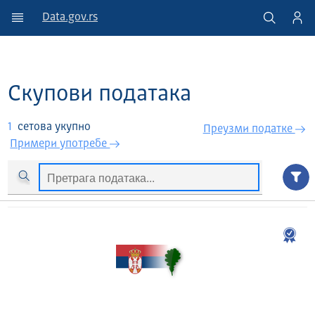
Data.gov.rs
Скупови података
1
сетова укупно
Преузми податкe
Примери употребе