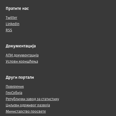
Пратите нас
Twitter
LinkedIn
RSS
Документација
АПИ документација
Услови коришћења
Други портали
Повереник
ГеоСрбија
Републички завод за статистику
Циљеви одрживог развоја
Министарство просвете