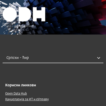
Корисни линкови
Open Data Hub
Канцеларија за ИТ и еУправу