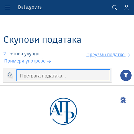
Data.gov.rs
Скупови података
2
сетова укупно
Преузми податкe
Примери употребе