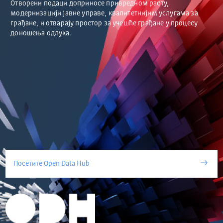
Отворени подаци доприносе привредном расту,
модернизацији јавне управе, квалитетнијим услугама за
грађане, и отварају простор за учешће грађане у процесу
доношења одлука.
Посетите Open Data Hub