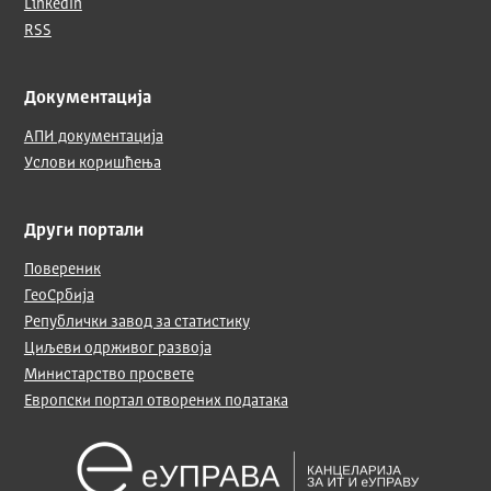
LinkedIn
RSS
Документација
АПИ документација
Услови коришћења
Други портали
Повереник
ГеоСрбија
Републички завод за статистику
Циљеви одрживог развоја
Министарство просвете
Европски портал отворених података