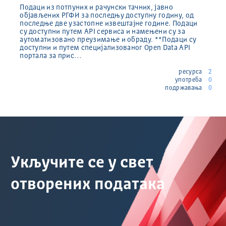
Подаци из потпуних и рачунски тачних, јавно
објављених РГФИ за последњу доступну годину, од
последње две узастопне извештајне године. Подаци
су доступни путем API сервиса и намењени су за
аутоматизовано преузимање и обраду. **Подаци су
доступни и путем специјализованог Open Data API
портала за прис…
ресурса
2
употреба
0
подржавања
0
Укључите се у свет
отворених података