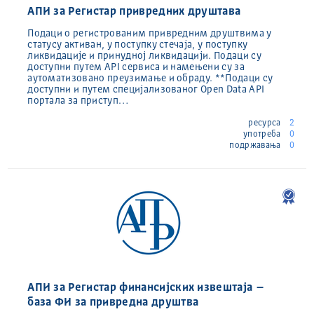
АПИ за Регистар привредних друштава
Подаци о регистрованим привредним друштвима у
статусу активан, у поступку стечаја, у поступку
ликвидације и принудној ликвидацији. Подаци су
доступни путем API сервиса и намењени су за
аутоматизовано преузимање и обраду. **Подаци су
доступни и путем специјализованог Open Data API
портала за приступ…
ресурса
2
употреба
0
подржавања
0
АПИ за Регистар финансијских извештаја –
база ФИ за привредна друштва