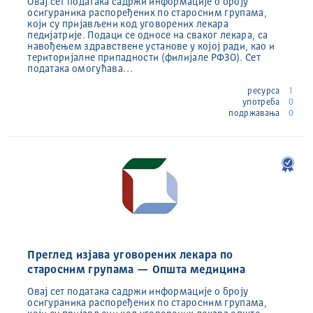
Овај сет података садржи информације о броју
осигураника распоређених по старосним групама,
који су пријављени код уговорених лекара
педијатрије. Подаци се односе на сваког лекара, са
навођењем здравствене установе у којој ради, као и
територијалне припадности (филијале РФЗО). Сет
података омогућава…
ресурса
1
употреба
0
подржавања
0
Преглед изјава уговорених лекара по
старосним групама — Општа медицина
Овај сет података садржи информације о броју
осигураника распоређених по старосним групама,