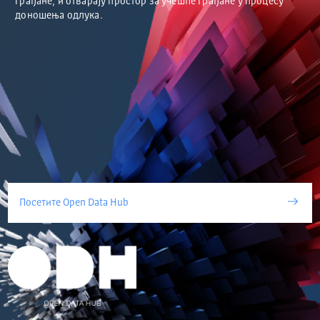
грађане, и отварају простор за учешће грађане у процесу
доношења одлука.
Посетите Open Data Hub