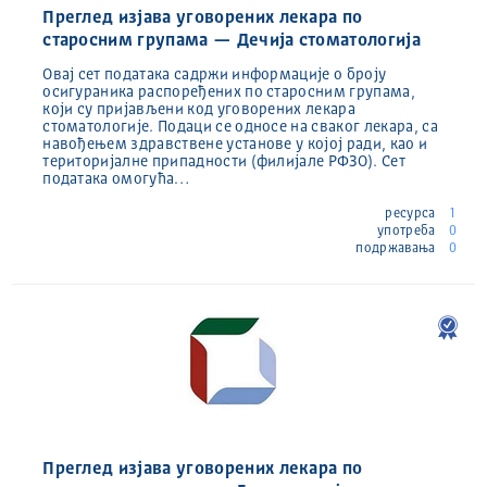
Преглед изјава уговорених лекара по
старосним групама — Дечија стоматологија
Овај сет података садржи информације о броју
осигураника распоређених по старосним групама,
који су пријављени код уговорених лекара
стоматологије. Подаци се односе на сваког лекара, са
навођењем здравствене установе у којој ради, као и
територијалне припадности (филијале РФЗО). Сет
података омогућа…
ресурса
1
употреба
0
подржавања
0
Преглед изјава уговорених лекара по