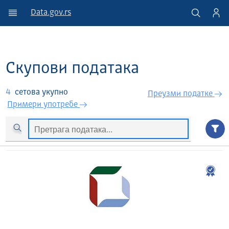
Data.gov.rs
Скупови података
4
сетова укупно
Преузми податкe
Примери употребе