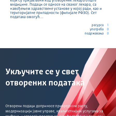
који су пријављени код уговорених лекара опште
медицине. Подаци се односе на сваког лекара, са
навођењем здравствене установе у којој ради, као и
територијалне припадности (филијале РФЗО). Сет
података омогућ…
ресурса
1
употреба
0
подржавања
0
Укључите се у свет
отворених података
Отворени подаци доприносе привредном расту,
модернизацији јавне управе, квалитетнијим услугама за