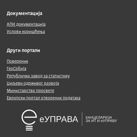
Документација
АПИ документација
Услови коришћења
Други портали
Повереник
ГеоСрбија
Републички завод за статистику
Циљеви одрживог развоја
Министарство просвете
Европски портал отворених података