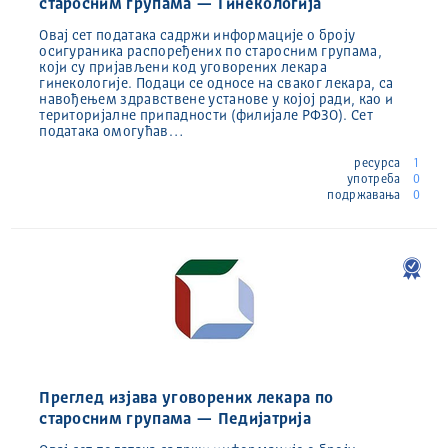
старосним групама — Гинекологија
Овај сет података садржи информације о броју
осигураника распоређених по старосним групама,
који су пријављени код уговорених лекара
гинекологије. Подаци се односе на сваког лекара, са
навођењем здравствене установе у којој ради, као и
територијалне припадности (филијале РФЗО). Сет
података омогућав…
ресурса
1
употреба
0
подржавања
0
Преглед изјава уговорених лекара по
старосним групама — Педијатрија