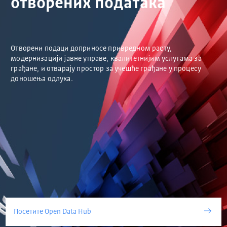
отворених података
Отворени подаци доприносе привредном расту,
модернизацији јавне управе, квалитетнијим услугама за
грађане, и отварају простор за учешће грађане у процесу
доношења одлука.
Посетите Open Data Hub