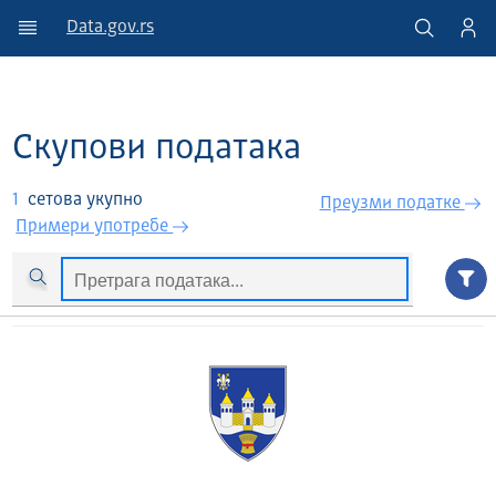
Data.gov.rs
Скупови података
1
сетова укупно
Преузми податкe
Примери употребе