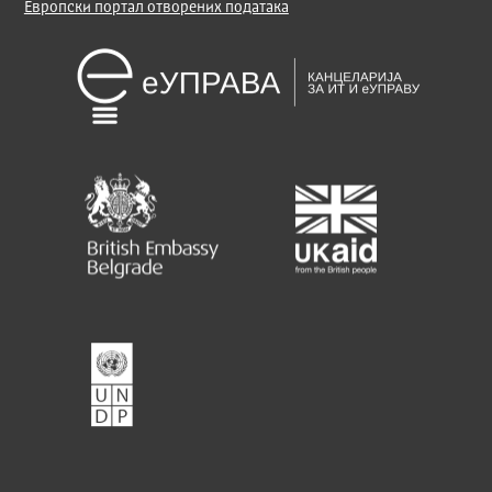
Европски портал отворених података