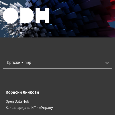
Корисни линкови
Open Data Hub
Канцеларија за ИТ и еУправу