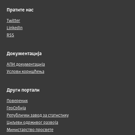
Пратите нас
Twitter
LinkedIn
RSS
Документација
АПИ документација
Услови коришћења
Други портали
Повереник
ГеоСрбија
Републички завод за статистику
Циљеви одрживог развоја
Министарство просвете