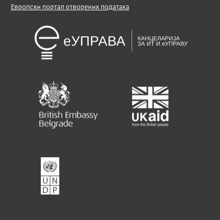
Европски портал отворених података