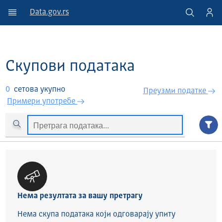
Data.gov.rs
Скупови података
0
сетова укупно
Преузми податкe
Примери употребе
Нема резултата за вашу претрагу
Нема скупа података који одговарају упиту