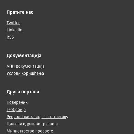
Пратите нас
Twitter
LinkedIn
RSS
Документација
АПИ документација
Услови коришћења
Други портали
Повереник
ГеоСрбија
Републички завод за статистику
Циљеви одрживог развоја
Министарство просвете