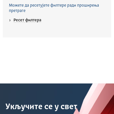
Можете да ресетујете филтере ради проширења
претраге
Ресет филтера
Укључите се у свет