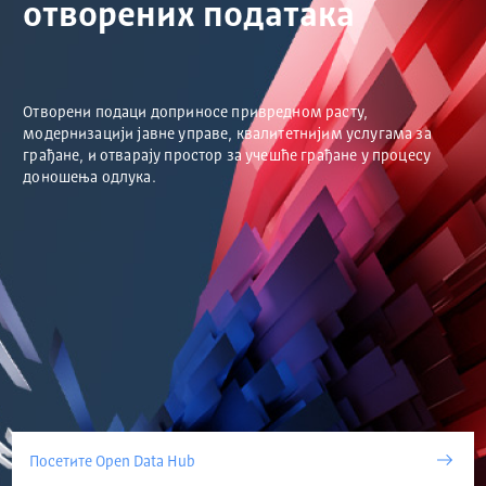
отворених података
Отворени подаци доприносе привредном расту,
модернизацији јавне управе, квалитетнијим услугама за
грађане, и отварају простор за учешће грађане у процесу
доношења одлука.
Посетите Open Data Hub