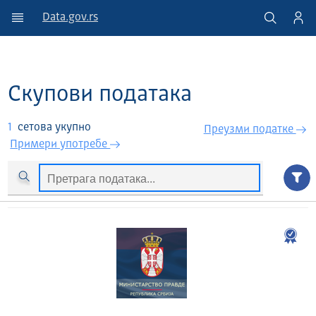
Data.gov.rs
Скупови података
1
сетова укупно
Преузми податкe
Примери употребе