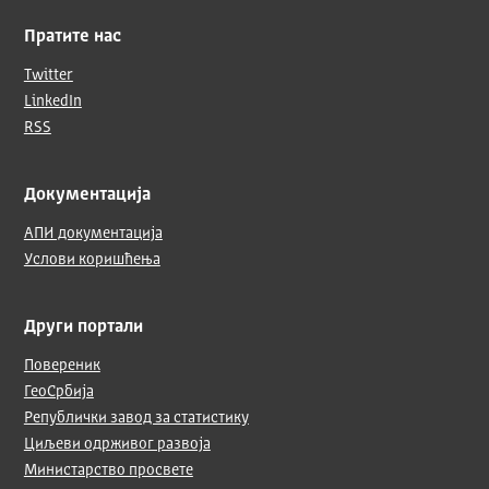
Пратите нас
Twitter
LinkedIn
RSS
Документација
АПИ документација
Услови коришћења
Други портали
Повереник
ГеоСрбија
Републички завод за статистику
Циљеви одрживог развоја
Министарство просвете