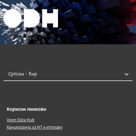
Корисни линкови
Open Data Hub
Канцеларија за ИТ и еУправу