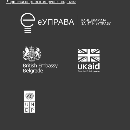
Европски портал отворених података