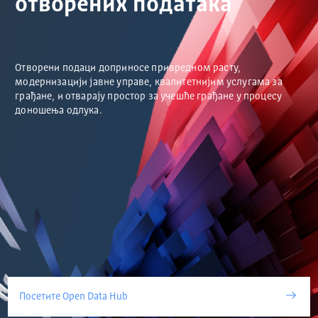
отворених података
Отворени подаци доприносе привредном расту,
модернизацији јавне управе, квалитетнијим услугама за
грађане, и отварају простор за учешће грађане у процесу
доношења одлука.
Посетите Open Data Hub