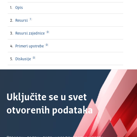
Opis
1
Resursi
0
Resursi zajednice
0
Primeri upotrebe
0
Diskusije
Uključite se u svet
otvorenih podataka