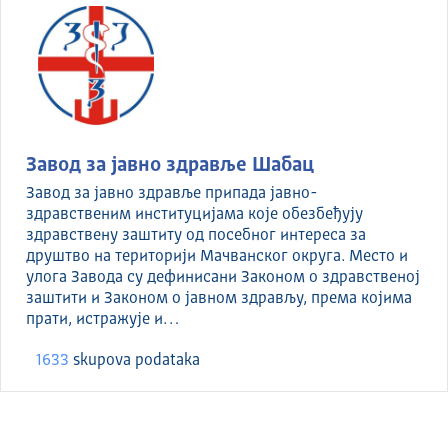
Завод за јавно здравље Шабац
Завод за јавно здравље припада јавно-
здравственим институцијама које обезбеђују
здравствену заштиту од посебног интереса за
друштво на територији Мачванског округа. Место и
улога Завода су дефинисани Законом о здравственој
заштити и Законом о јавном здрављу, према којима
прати, истражује и…
1633
skupova podataka