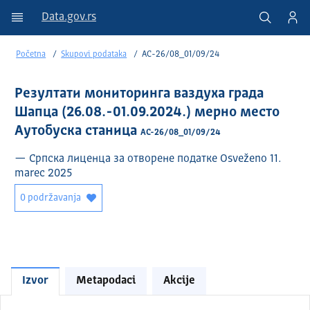
Data.gov.rs
Početna
Skupovi podataka
АС-26/08_01/09/24
Резултати мониторинга ваздуха града
Шапца (26.08.-01.09.2024.) мерно место
Аутобуска станица
АС-26/08_01/09/24
— Српска лиценца за отворене податке Osveženo 11.
marec 2025
0 podržavanja
Izvor
Metapodaci
Akcije