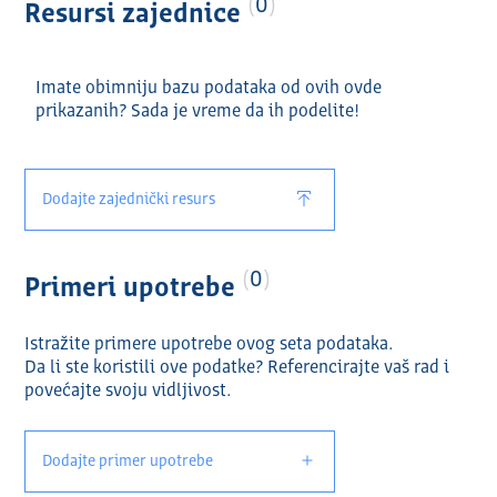
0
Resursi zajednice
Imate obimniju bazu podataka od ovih ovde
prikazanih? Sada je vreme da ih podelite!
Dodajte zajednički resurs
0
Primeri upotrebe
Istražite primere upotrebe ovog seta podataka.
Da li ste koristili ove podatke? Referencirajte vaš rad i
povećajte svoju vidlјivost.
Dodajte primer upotrebe