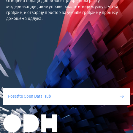
Отворени подаци доприносе привредном расту,
модернизацији јавне управе, квалитетнијим услугама за
грађане, и отварају простор за учешће грађане у процесу
доношења одлука.
Posetite Open Data Hub