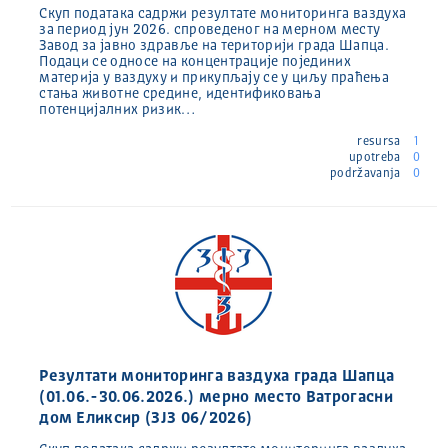
Скуп података садржи резултате мониторинга ваздуха
за период јун 2026. спроведеног на мерном месту
Завод за јавно здравље на територији града Шапца.
Подаци се односе на концентрације појединих
материја у ваздуху и прикупљају се у циљу праћења
стања животне средине, идентификовања
потенцијалних ризик…
resursa
1
upotreba
0
podržavanja
0
Резултати мониторинга ваздуха града Шапца
(01.06.-30.06.2026.) мерно место Ватрогасни
дом Еликсир (ЗЈЗ 06/2026)