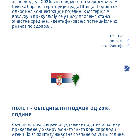
за период јун 2026. спроведеног на мерном месту
Бенска бара на територији града Шапца. Подаци се
односе на концентрације појединих материја у
ваздуху и прикупљају се у циљу праћења стања
животне средине, идентификовања потенцијалних
ризика по здрављ…
resursa
1
upotreba
0
podržavanja
0
ПОЛЕН - ОБЈЕДИЊЕНИ ПОДАЦИ ОД 2016.
ГОДИНЕ
Скуп података садржи обједињене податке о полену
прикупљене у оквиру мониторинга који спроводи
Агенција за заштиту животне средине од 2016. године.