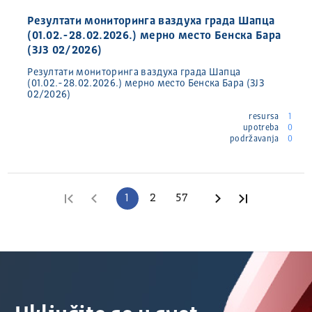
Резултати мониторинга ваздуха града Шапца
(01.02.-28.02.2026.) мерно место Бенска Бара
(ЗЈЗ 02/2026)
Резултати мониторинга ваздуха града Шапца
(01.02.-28.02.2026.) мерно место Бенска Бара (ЗЈЗ
02/2026)
resursa
1
upotreba
0
podržavanja
0
Prva stranica
Prethodna stranica
1
2
57
Sledeća stranica
Poslednja s