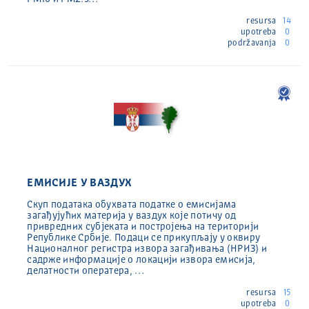
resursa
14
upotreba
0
podržavanja
0
ЕМИСИЈЕ У ВАЗДУХ
Скуп података обухвата податке о емисијама
загађујућих материја у ваздух које потичу од
привредних субјеката и постројења на територији
Републике Србије. Подаци се прикупљају у оквиру
Националног регистра извора загађивања (НРИЗ) и
садрже информације о локацији извора емисија,
делатности оператера, …
resursa
15
upotreba
0