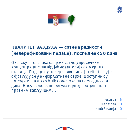
КВАЛИТЕТ ВАЗДУХА — сатне вредности
(неверификовани подаци), последњих 30 дана
Овај скуп података садржи сатно упросечене
концентрације загађујућих материја са мерних
станица. Подаци су неверификовани (preliminary) и
објављују се у информативне сврхе. Доступни су
путем API-ја и као bulk download за последњих 30
дана. Нису намењени регулаторној процени или
правним закључцим…
resursa
6
upotreba
0
podržavanja
0