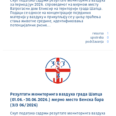
Скуп података садржи резултате мониторинга ваздуха
за период јун 2026. спроведеног на мерном месту
Ватрогасни дом Еликсир на територији града Шапца.
Подаци се односе на концентрације појединих
материја у ваздуху и прикупљају се у циљу праћења
стања животне средине, идентификовања
потенцијалних ризик…
resursa
1
upotreba
0
podržavanja
0
Резултати мониторинга ваздуха града Шапца
(01.06.-30.06.2026.) мерно место Бенска бара
(ЗЈЗ 06/2026)
Скуп података садржи резултате мониторинга ваздуха