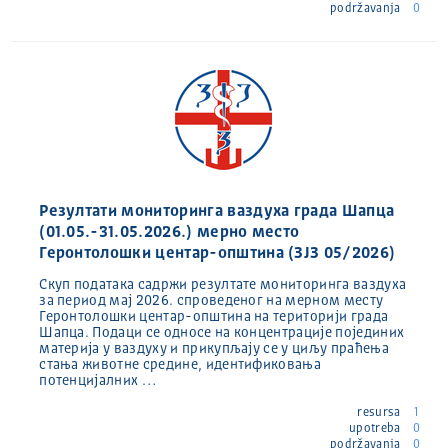
podržavanja
0
Резултати мониторинга ваздуха града Шапца
(01.05.-31.05.2026.) мерно место
Геронтолошки центар-општина (ЗЈЗ 05/2026)
Скуп података садржи резултате мониторинга ваздуха
за период мај 2026. спроведеног на мерном месту
Геронтолошки центар-општина на територији града
Шапца. Подаци се односе на концентрације појединих
материја у ваздуху и прикупљају се у циљу праћења
стања животне средине, идентификовања
потенцијалних …
resursa
1
upotreba
0
podržavanja
0