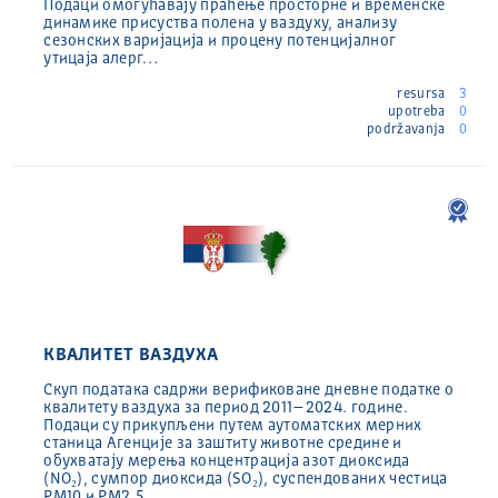
Подаци омогућавају праћење просторне и временске
динамике присуства полена у ваздуху, анализу
сезонских варијација и процену потенцијалног
утицаја алерг…
resursa
3
upotreba
0
podržavanja
0
КВАЛИТЕТ ВАЗДУХА
Скуп података садржи верификоване дневне податке о
квалитету ваздуха за период 2011–2024. године.
Подаци су прикупљени путем аутоматских мерних
станица Агенције за заштиту животне средине и
обухватају мерења концентрација азот диоксида
(NO₂), сумпор диоксида (SO₂), суспендованих честица
PM10 и PM2.5…