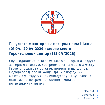
Резултати мониторинга ваздуха града Шапца
(01.04.-30.04.2026.) мерно место
Геронтолошки центар (ЗЈЗ 04/2026)
Скуп података садржи резултате мониторинга ваздуха
за период април 2026. спроведеног на мерном месту
Геронтолошки центар на територији града Шапца.
Подаци се односе на концентрације појединих
материја у ваздуху и прикупљају се у циљу праћења
стања животне средине, идентификовања
потенцијалних ризика…
resursa
1
upotreba
0
podržavanja
0