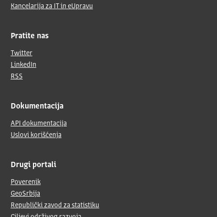
Kancelarija za IT in eUpravu
Pratite nas
Twitter
LinkedIn
RSS
Dokumentacija
API dokumentacija
Uslovi korišćenja
Drugi portali
Poverenik
GeoSrbija
Republički zavod za statistiku
Ciljevi održivog razvoja