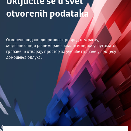
Uključite se u svet
otvorenih podataka
Отворени подаци доприносе привредном расту,
модернизацији јавне управе, квалитетнијим услугама за
грађане, и отварају простор за учешће грађане у процесу
доношења одлука.