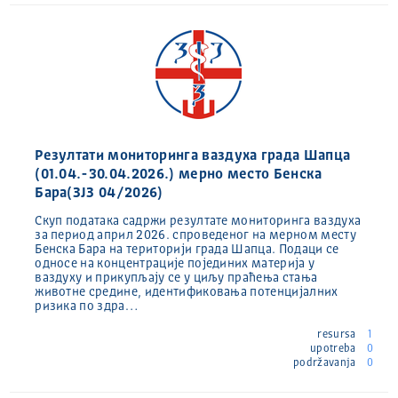
Резултати мониторинга ваздуха града Шапца
(01.04.-30.04.2026.) мерно место Бенска
Бара(ЗЈЗ 04/2026)
Скуп података садржи резултате мониторинга ваздуха
за период април 2026. спроведеног на мерном месту
Бенска Бара на територији града Шапца. Подаци се
односе на концентрације појединих материја у
ваздуху и прикупљају се у циљу праћења стања
животне средине, идентификовања потенцијалних
ризика по здра…
resursa
1
upotreba
0
podržavanja
0