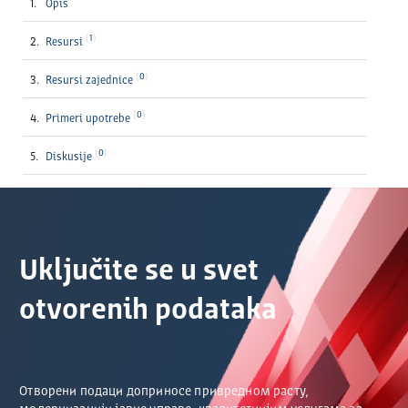
Opis
1
Resursi
0
Resursi zajednice
0
Primeri upotrebe
0
Diskusije
Uključite se u svet
otvorenih podataka
Отворени подаци доприносе привредном расту,