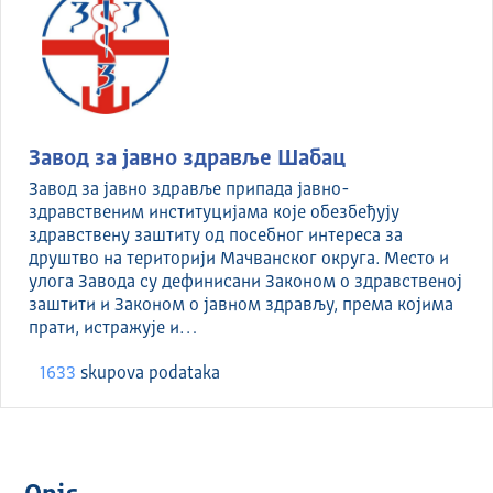
Завод за јавно здравље Шабац
Завод за јавно здравље припада јавно-
здравственим институцијама које обезбеђују
здравствену заштиту од посебног интереса за
друштво на територији Мачванског округа. Место и
улога Завода су дефинисани Законом о здравственој
заштити и Законом о јавном здрављу, према којима
прати, истражује и…
1633
skupova podataka