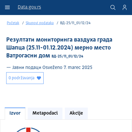
Data.gov.rs
Početak
Skupovi podataka
ВД-25/11_01/12/24
Резултати мониторинга ваздуха града
Шапца (25.11-01.12.2024) мерно место
Ватрогасни дом
ВД-25/11_01/12/24
— Јавни подаци Osveženo 7. marec 2025
0 podržavanja
Izvor
Metapodaci
Akcije