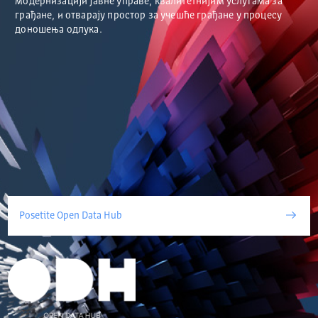
модернизацији јавне управе, квалитетнијим услугама за
грађане, и отварају простор за учешће грађане у процесу
доношења одлука.
Posetite Open Data Hub