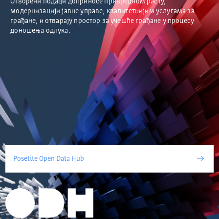
Отворени подаци доприносе привредном расту,
модернизацији јавне управе, квалитетнијим услугама за
грађане, и отварају простор за учешће грађане у процесу
доношења одлука.
Posetite Open Data Hub