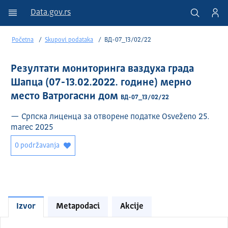
Data.gov.rs
Početna
Skupovi podataka
ВД-07_13/02/22
Резултати мониторинга ваздуха града
Шапца (07-13.02.2022. године) мерно
место Ватрогасни дом
ВД-07_13/02/22
— Српска лиценца за отворене податке Osveženo 25.
marec 2025
0 podržavanja
Izvor
Metapodaci
Akcije