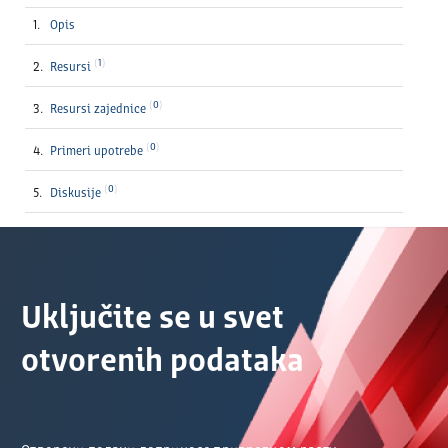
Opis
1
Resursi
0
Resursi zajednice
0
Primeri upotrebe
0
Diskusije
Uključite se u svet
otvorenih podataka