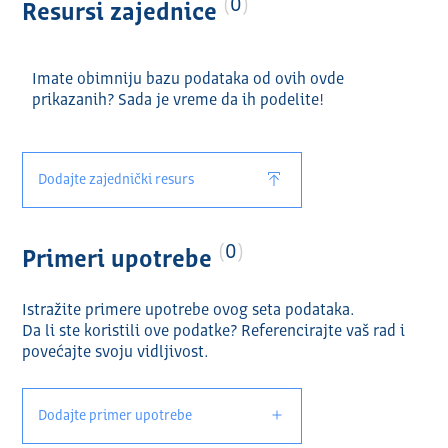
0
Resursi zajednice
Imate obimniju bazu podataka od ovih ovde
prikazanih? Sada je vreme da ih podelite!
Dodajte zajednički resurs
0
Primeri upotrebe
Istražite primere upotrebe ovog seta podataka.
Da li ste koristili ove podatke? Referencirajte vaš rad i
povećajte svoju vidlјivost.
Dodajte primer upotrebe