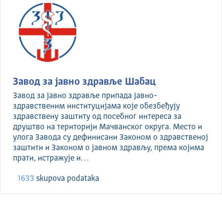
Завод за јавно здравље Шабац
Завод за јавно здравље припада јавно-
здравственим институцијама које обезбеђују
здравствену заштиту од посебног интереса за
друштво на територији Мачванског округа. Место и
улога Завода су дефинисани Законом о здравственој
заштити и Законом о јавном здрављу, према којима
прати, истражује и…
1633
skupova podataka