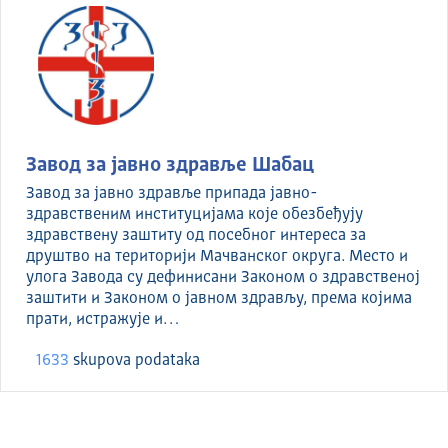
Завод за јавно здравље Шабац
Завод за јавно здравље припада јавно-
здравственим институцијама које обезбеђују
здравствену заштиту од посебног интереса за
друштво на територији Мачванског округа. Место и
улога Завода су дефинисани Законом о здравственој
заштити и Законом о јавном здрављу, према којима
прати, истражује и…
1633
skupova podataka