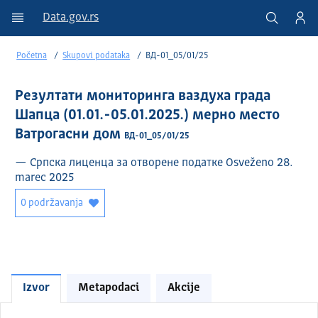
Data.gov.rs
Početna
Skupovi podataka
ВД-01_05/01/25
Резултати мониторинга ваздуха града
Шапца (01.01.-05.01.2025.) мерно место
Ватрогасни дом
ВД-01_05/01/25
— Српска лиценца за отворене податке Osveženo 28.
marec 2025
0 podržavanja
Izvor
Metapodaci
Akcije