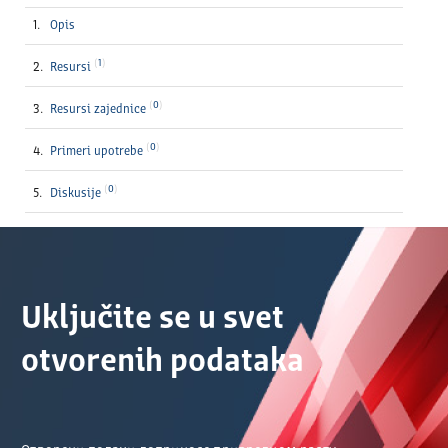
Opis
1
Resursi
0
Resursi zajednice
0
Primeri upotrebe
0
Diskusije
Uključite se u svet
otvorenih podataka