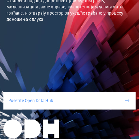
Отворени подаци доприносе привредном расту,
модернизацији јавне управе, квалитетнијим услугама за
грађане, и отварају простор за учешће грађане у процесу
доношења одлука.
Posetite Open Data Hub