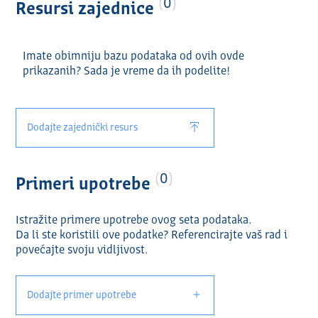
0
Resursi zajednice
Imate obimniju bazu podataka od ovih ovde
prikazanih? Sada je vreme da ih podelite!
Dodajte zajednički resurs
0
Primeri upotrebe
Istražite primere upotrebe ovog seta podataka.
Da li ste koristili ove podatke? Referencirajte vaš rad i
povećajte svoju vidlјivost.
Dodajte primer upotrebe