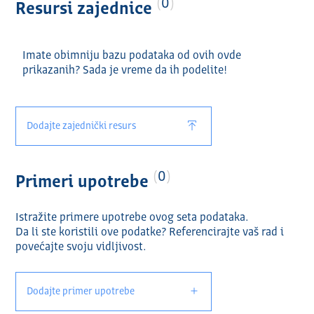
0
Resursi zajednice
Imate obimniju bazu podataka od ovih ovde
prikazanih? Sada je vreme da ih podelite!
Dodajte zajednički resurs
0
Primeri upotrebe
Istražite primere upotrebe ovog seta podataka.
Da li ste koristili ove podatke? Referencirajte vaš rad i
povećajte svoju vidlјivost.
Dodajte primer upotrebe