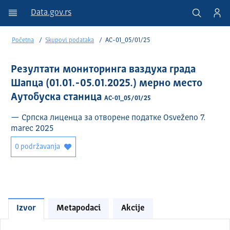
Data.gov.rs
Početna
Skupovi podataka
АС-01_05/01/25
Резултати мониторинга ваздуха града
Шапца (01.01.-05.01.2025.) мерно место
Аутобуска станица
АС-01_05/01/25
— Српска лиценца за отворене податке Osveženo 7.
marec 2025
0 podržavanja
Izvor
Metapodaci
Akcije