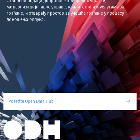
Отворени подаци доприносе привредном расту,
модернизацији јавне управе, квалитетнијим услугама за
грађане, и отварају простор за учешће грађане у процесу
доношења одлука.
Posetite Open Data Hub