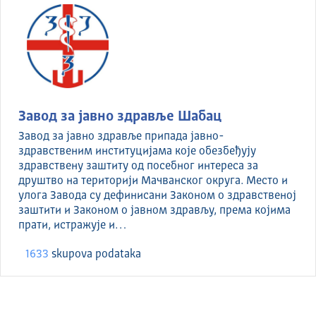
Завод за јавно здравље Шабац
Завод за јавно здравље припада јавно-
здравственим институцијама које обезбеђују
здравствену заштиту од посебног интереса за
друштво на територији Мачванског округа. Место и
улога Завода су дефинисани Законом о здравственој
заштити и Законом о јавном здрављу, према којима
прати, истражује и…
1633
skupova podataka