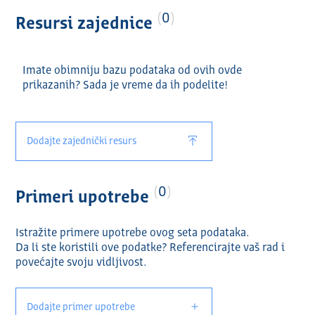
0
Resursi zajednice
Imate obimniju bazu podataka od ovih ovde
prikazanih? Sada je vreme da ih podelite!
Dodajte zajednički resurs
0
Primeri upotrebe
Istražite primere upotrebe ovog seta podataka.
Da li ste koristili ove podatke? Referencirajte vaš rad i
povećajte svoju vidlјivost.
Dodajte primer upotrebe