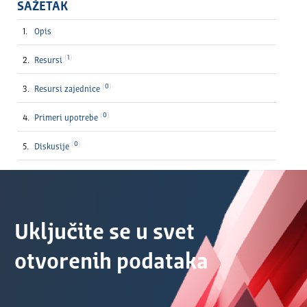
SAŽETAK
Opis
1
Resursi
0
Resursi zajednice
0
Primeri upotrebe
0
Diskusije
Uključite se u svet
otvorenih podataka