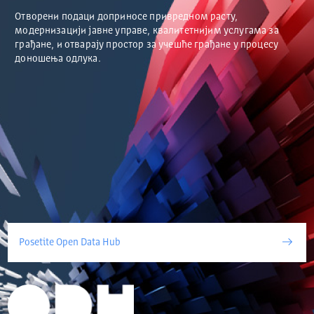
Отворени подаци доприносе привредном расту,
модернизацији јавне управе, квалитетнијим услугама за
грађане, и отварају простор за учешће грађане у процесу
доношења одлука.
Posetite Open Data Hub