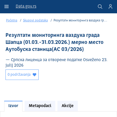
Data.gov.rs
Početna
Skupovi podataka
Резултати мониторинга ваздуха града Шапца (01.03.-31.03.2026.) мерно место Аутобуска станица(АС 03/2026)
Резултати мониторинга ваздуха града
Шапца (01.03.-31.03.2026.) мерно место
Аутобуска станица(АС 03/2026)
— Српска лиценца за отворене податке Osveženo 23.
julij 2026
0 podržavanja
Izvor
Metapodaci
Akcije