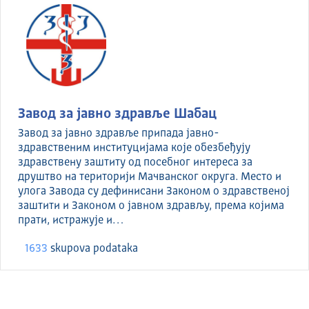
Завод за јавно здравље Шабац
Завод за јавно здравље припада јавно-
здравственим институцијама које обезбеђују
здравствену заштиту од посебног интереса за
друштво на територији Мачванског округа. Место и
улога Завода су дефинисани Законом о здравственој
заштити и Законом о јавном здрављу, према којима
прати, истражује и…
1633
skupova podataka