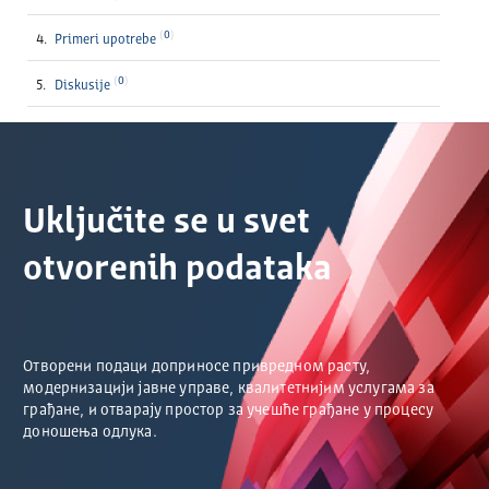
0
Primeri upotrebe
0
Diskusije
Uključite se u svet
otvorenih podataka
Отворени подаци доприносе привредном расту,
модернизацији јавне управе, квалитетнијим услугама за
грађане, и отварају простор за учешће грађане у процесу
доношења одлука.