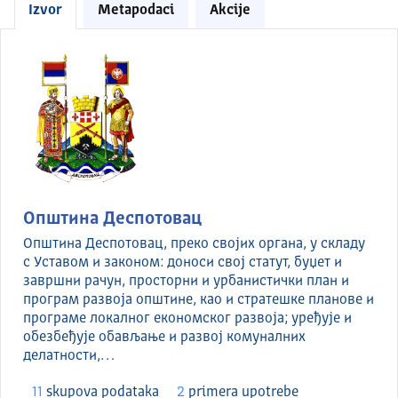
Izvor
Metapodaci
Akcije
Општина Деспотовац
Општина Деспотовац, преко својих органа, у складу
с Уставом и законом: доноси свој статут, буџет и
завршни рачун, просторни и урбанистички план и
програм развоја општине, као и стратешке планове и
програме локалног економског развоја; уређује и
обезбеђује обављање и развој комуналних
делатности,…
11
skupova podataka
2
primera upotrebe