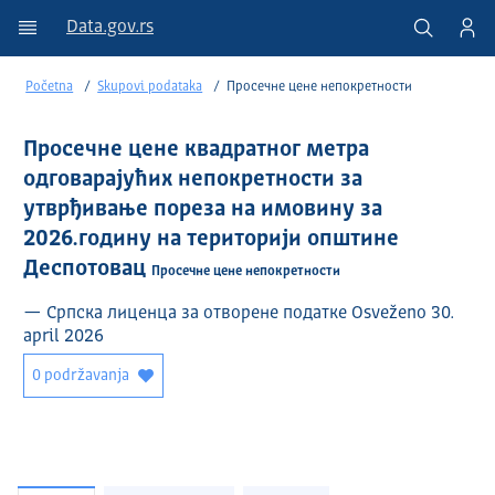
Data.gov.rs
Početna
Skupovi podataka
Просечне цене непокретности
Просечне цене квадратног метра
одговарајућих непокретности за
утврђивање пореза на имовину за
2026.годину на територији општине
Деспотовац
Просечне цене непокретности
— Српска лиценца за отворене податке Osveženo 30.
april 2026
0 podržavanja