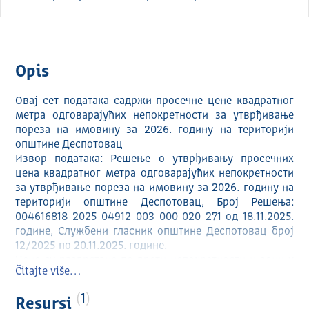
Opis
Овај сет података садржи просечне цене квадратног
метра одговарајућих непокретности за утврђивање
пореза на имовину за 2026. годину на територији
општине Деспотовац
Извор података: Решење о утврђивању просечних
цена квадратног метра одговарајућих непокретности
за утврђивање пореза на имовину за 2026. годину на
територији општине Деспотовац, Број Решења:
004616818 2025 04912 003 000 020 271 од 18.11.2025.
године, Службени гласник општине Деспотовац број
12/2025 по 20.11.2025. године.
Цене су разврстане по врсти непокретности и зони у
Čitajte više…
којој се непокретност налази.
1
Resursi