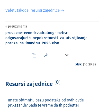
Videti takođe: resursi zajednice
4 preuzimanja
prosecne-cene-kvadratnog-metra-
odgovarajucih-nepokretnosti-za-utvrdjivanje-
poreza-na-imovinu-2026.xlsx
xlsx
(10.2KB)
0
Resursi zajednice
Imate obimniju bazu podataka od ovih ovde
prikazanih? Sada je vreme da ih podelite!