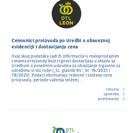
Cenovnici proizvoda po Uredbi o obaveznoj
evidenciji i dostavljanju cena
Ovaj skup podataka sadrži informacije o maloprodajnim
cenama proizvoda koje trgovci dostavljaju u skladu sa
Uredbom o posebnim uslovima za obavljanje trgovine za
određenu vrstu robe („Sl. glasnik RS“, br. 76/2025 i
78/2025). Podaci obuhvataju redovne i snižene cene
proizvoda, periode važenja sniženj…
resursa
2
upotreba
0
podržavanja
0