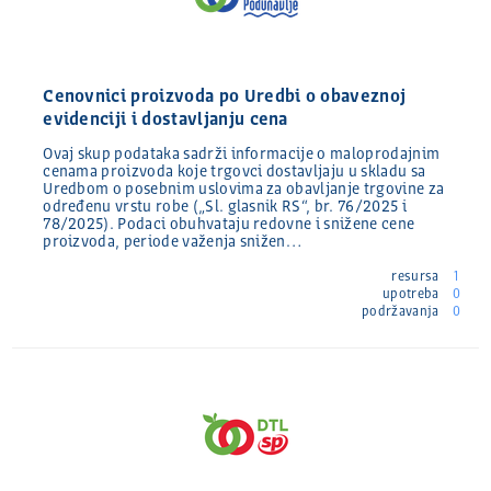
Cenovnici proizvoda po Uredbi o obaveznoj
evidenciji i dostavljanju cena
Ovaj skup podataka sadrži informacije o maloprodajnim
cenama proizvoda koje trgovci dostavljaju u skladu sa
Uredbom o posebnim uslovima za obavljanje trgovine za
određenu vrstu robe („Sl. glasnik RS“, br. 76/2025 i
78/2025). Podaci obuhvataju redovne i snižene cene
proizvoda, periode važenja snižen…
resursa
1
upotreba
0
podržavanja
0