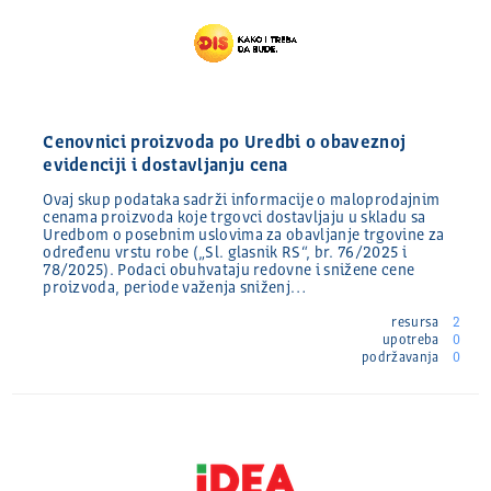
Cenovnici proizvoda po Uredbi o obaveznoj
evidenciji i dostavljanju cena
Ovaj skup podataka sadrži informacije o maloprodajnim
cenama proizvoda koje trgovci dostavljaju u skladu sa
Uredbom o posebnim uslovima za obavljanje trgovine za
određenu vrstu robe („Sl. glasnik RS“, br. 76/2025 i
78/2025). Podaci obuhvataju redovne i snižene cene
proizvoda, periode važenja sniženj…
resursa
2
upotreba
0
podržavanja
0