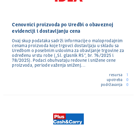
Cenovnici proizvoda po Uredbi o obaveznoj
evidenciji i dostavljanju cena
Ovaj skup podataka sadrži informacije o maloprodajnim
cenama proizvoda koje trgovci dostavljaju u skladu sa
Uredbom o posebnim uslovima za obavljanje trgovine za
određenu vrstu robe („Sl. glasnik RS“, br. 76/2025 i
78/2025). Podaci obuhvataju redovne i snižene cene
proizvoda, periode važenja sniženj…
resursa
1
upotreba
0
podržavanja
0