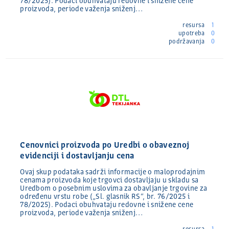
78/2025). Podaci obuhvataju redovne i snižene cene
proizvoda, periode važenja sniženj…
resursa
1
upotreba
0
podržavanja
0
Cenovnici proizvoda po Uredbi o obaveznoj
evidenciji i dostavljanju cena
Ovaj skup podataka sadrži informacije o maloprodajnim
cenama proizvoda koje trgovci dostavljaju u skladu sa
Uredbom o posebnim uslovima za obavljanje trgovine za
određenu vrstu robe („Sl. glasnik RS“, br. 76/2025 i
78/2025). Podaci obuhvataju redovne i snižene cene
proizvoda, periode važenja sniženj…