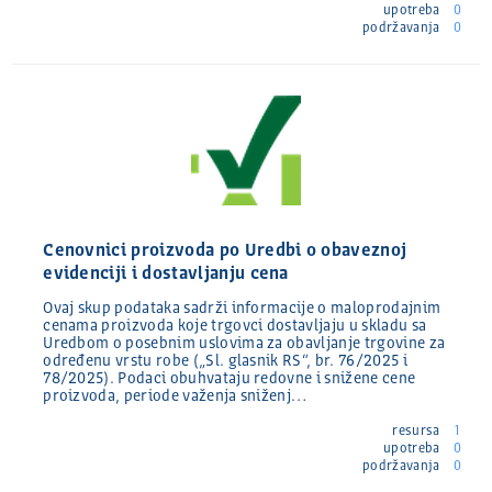
upotreba
0
podržavanja
0
Cenovnici proizvoda po Uredbi o obaveznoj
evidenciji i dostavljanju cena
Ovaj skup podataka sadrži informacije o maloprodajnim
cenama proizvoda koje trgovci dostavljaju u skladu sa
Uredbom o posebnim uslovima za obavljanje trgovine za
određenu vrstu robe („Sl. glasnik RS“, br. 76/2025 i
78/2025). Podaci obuhvataju redovne i snižene cene
proizvoda, periode važenja sniženj…
resursa
1
upotreba
0
podržavanja
0