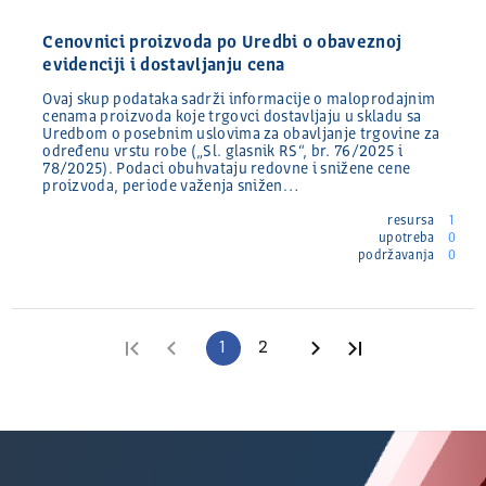
Cenovnici proizvoda po Uredbi o obaveznoj
evidenciji i dostavljanju cena
Ovaj skup podataka sadrži informacije o maloprodajnim
cenama proizvoda koje trgovci dostavljaju u skladu sa
Uredbom o posebnim uslovima za obavljanje trgovine za
određenu vrstu robe („Sl. glasnik RS“, br. 76/2025 i
78/2025). Podaci obuhvataju redovne i snižene cene
proizvoda, periode važenja snižen…
resursa
1
upotreba
0
podržavanja
0
Prva stranica
Prethodna stranica
1
2
Sledeća stranica
Poslednja stra