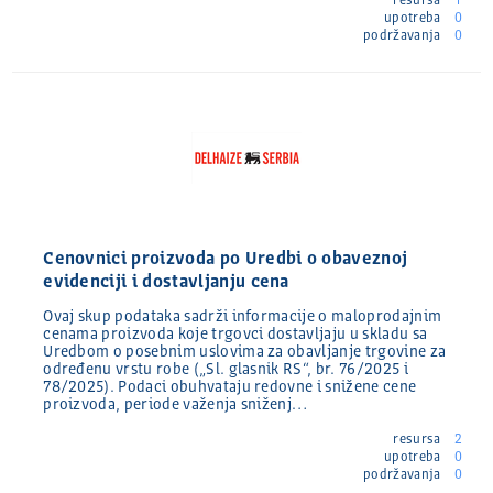
resursa
1
upotreba
0
podržavanja
0
Cenovnici proizvoda po Uredbi o obaveznoj
evidenciji i dostavljanju cena
Ovaj skup podataka sadrži informacije o maloprodajnim
cenama proizvoda koje trgovci dostavljaju u skladu sa
Uredbom o posebnim uslovima za obavljanje trgovine za
određenu vrstu robe („Sl. glasnik RS“, br. 76/2025 i
78/2025). Podaci obuhvataju redovne i snižene cene
proizvoda, periode važenja sniženj…
resursa
2
upotreba
0
podržavanja
0