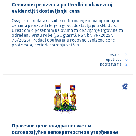
Cenovnici proizvoda po Uredbi o obaveznoj
evidenciji i dostavljanju cena
Ovaj skup podataka sadrži informacije o maloprodajnim
cenama proizvoda koje trgovci dostavljaju u skladu sa
Uredbom o posebnim uslovima za obavljanje trgovine za
određenu vrstu robe („Sl. glasnik RS“, br. 76/2025 i
78/2025). Podaci obuhvataju redovne i snižene cene
proizvoda, periode važenja sniženj…
resursa
2
upotreba
0
podržavanja
2
Просечне цене квадратног метра
одговарајућих непокретности за утврђивање