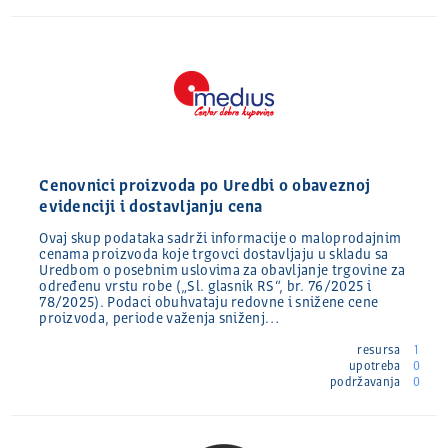
Cenovnici proizvoda po Uredbi o obaveznoj
evidenciji i dostavljanju cena
Ovaj skup podataka sadrži informacije o maloprodajnim
cenama proizvoda koje trgovci dostavljaju u skladu sa
Uredbom o posebnim uslovima za obavljanje trgovine za
određenu vrstu robe („Sl. glasnik RS“, br. 76/2025 i
78/2025). Podaci obuhvataju redovne i snižene cene
proizvoda, periode važenja sniženj…
resursa
1
upotreba
0
podržavanja
0