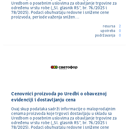
Uredbom o posebnim uslovima za obavljanje trgovine za
određenu vrstu robe („Sl. glasnik RS“, br. 76/2025 i
78/2025). Podaci obuhvataju redovne i snižene cene
proizvoda, periode važenja snižen…
resursa
2
upotreba
0
podržavanja
0
Cenovnici proizvoda po Uredbi o obaveznoj
evidenciji i dostavljanju cena
Ovaj skup podataka sadrži informacije o maloprodajnim
cenama proizvoda koje trgovci dostavljaju u skladu sa
Uredbom o posebnim uslovima za obavljanje trgovine za
određenu vrstu robe („Sl. glasnik RS“, br. 76/2025 i
78/2025). Podaci obuhvataju redovne i snižene cene