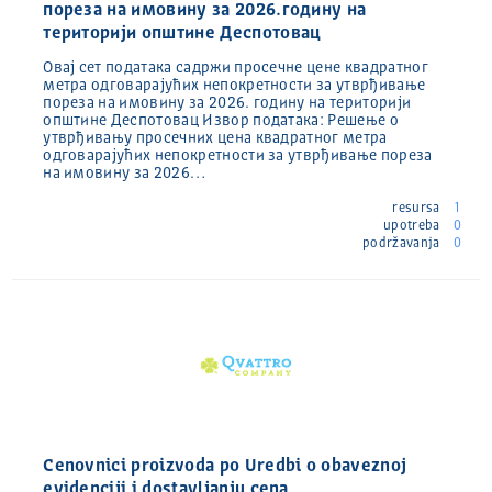
пореза на имовину за 2026.годину на
територији општине Деспотовац
Овај сет података садржи просечне цене квадратног
метра одговарајућих непокретности за утврђивање
пореза на имовину за 2026. годину на територији
општине Деспотовац Извор података: Решење о
утврђивању просечних цена квадратног метра
одговарајућих непокретности за утврђивање пореза
на имовину за 2026…
resursa
1
upotreba
0
podržavanja
0
Cenovnici proizvoda po Uredbi o obaveznoj
evidenciji i dostavljanju cena