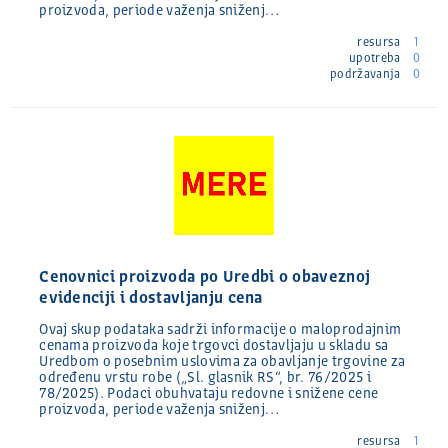
proizvoda, periode važenja sniženj…
resursa
1
upotreba
0
podržavanja
0
Cenovnici proizvoda po Uredbi o obaveznoj
evidenciji i dostavljanju cena
Ovaj skup podataka sadrži informacije o maloprodajnim
cenama proizvoda koje trgovci dostavljaju u skladu sa
Uredbom o posebnim uslovima za obavljanje trgovine za
određenu vrstu robe („Sl. glasnik RS“, br. 76/2025 i
78/2025). Podaci obuhvataju redovne i snižene cene
proizvoda, periode važenja sniženj…
resursa
1