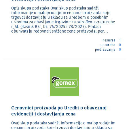
Opis skupa podataka Ovaj skup podataka sadrži
informacije o maloprodajnim cenama proizvoda koje
trgovci dostavljaju u skladu sa Uredbom o posebnim
uslovima za obavljanje trgovine za određenu vrstu robe
(„Sl. glasnik RS“, br. 76/2025 i 78/2025). Podaci
obuhvataju redovne i snižene cene proizvoda, per…
resursa
1
upotreba
0
podržavanja
0
Cenovnici proizvoda po Uredbi o obaveznoj
evidenciji i dostavljanju cena
Ovaj skup podataka sadrži informacije o maloprodajnim
cenama proizvoda koje trgovci dostavljaju u skladu sa