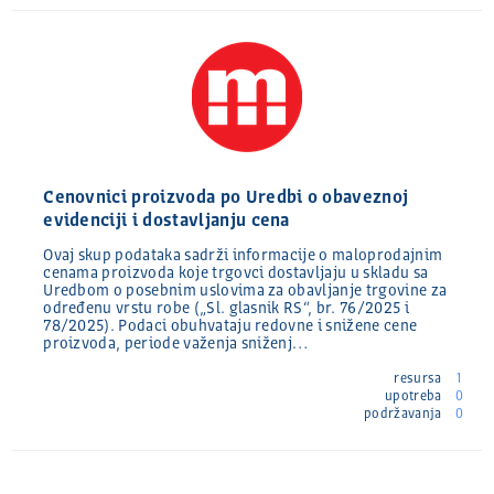
Cenovnici proizvoda po Uredbi o obaveznoj
evidenciji i dostavljanju cena
Ovaj skup podataka sadrži informacije o maloprodajnim
cenama proizvoda koje trgovci dostavljaju u skladu sa
Uredbom o posebnim uslovima za obavljanje trgovine za
određenu vrstu robe („Sl. glasnik RS“, br. 76/2025 i
78/2025). Podaci obuhvataju redovne i snižene cene
proizvoda, periode važenja sniženj…
resursa
1
upotreba
0
podržavanja
0