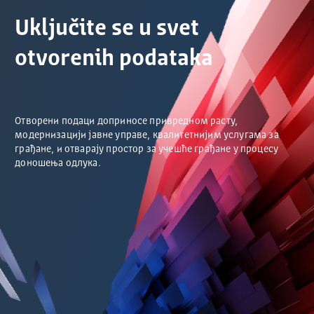
Uključite se u svet
otvorenih podataka
Отворени подаци доприносе привредном расту,
модернизацији јавне управе, квалитетнијим услугама за
грађане, и отварају простор за учешће грађане у процесу
доношења одлука.