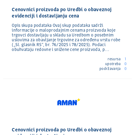
Cenovnici proizvoda po Uredbi o obaveznoj
evidenciji i dostavljanju cena
Opis skupa podataka Ovaj skup podataka sadrži
informacije o maloprodajnim cenama proizvoda koje
trgovci dostavljaju u skladu sa Uredbom o posebnim
uslovima za obavljanje trgovine za određenu vrstu robe
(„Sl. glasnik RS“, br. 76/2025 i 78/2025). Podaci
obuhvataju redovne i snižene cene proizvoda, p…
resursa
1
upotreba
0
podržavanja
0
Cenovnici proizvoda po Uredbi o obaveznoj