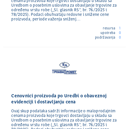
cenama proizvoda koje trgovci dostavljaju u skladu sa
Uredbom o posebnim uslovima za obavljanje trgovine za
određenu vrstu robe („Sl. glasnik RS“, br. 76/2025 i
78/2025). Podaci obuhvataju redovne i snižene cene
proizvoda, periode važenja sniženj…
resursa
1
upotreba
0
podržavanja
0
Cenovnici proizvoda po Uredbi o obaveznoj
evidenciji i dostavljanju cena
Ovaj skup podataka sadrži informacije o maloprodajnim
cenama proizvoda koje trgovci dostavljaju u skladu sa
Uredbom o posebnim uslovima za obavljanje trgovine za
određenu vrstu robe („Sl. glasnik RS“, br. 76/2025 i