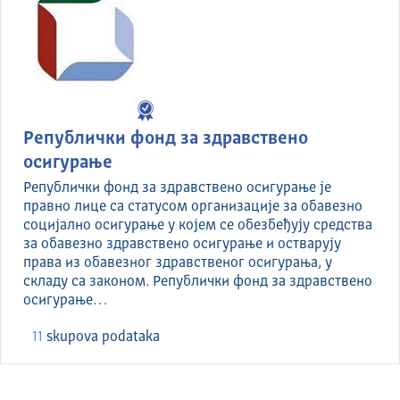
Републички фонд за здравствено
осигурање
Републички фонд за здравствено осигурање је
правно лице са статусом организације за обавезно
социјално осигурање у којем се обезбеђују средства
за обавезно здравствено осигурање и остварују
права из обавезног здравственог осигурања, у
складу са законом. Републички фонд за здравствено
осигурање…
11
skupova podataka