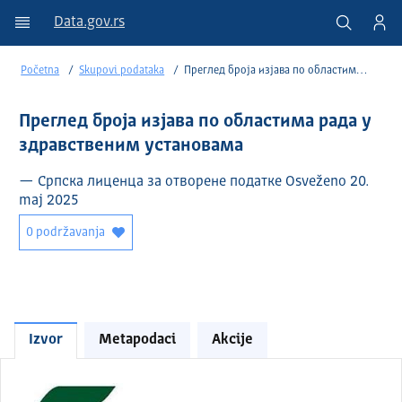
Data.gov.rs
Početna
Skupovi podataka
Преглед броја изјава по областима рада у здравственим установама
Преглед броја изјава по областима рада у
здравственим установама
— Српска лиценца за отворене податке Osveženo 20.
maj 2025
0 podržavanja
Izvor
Metapodaci
Akcije