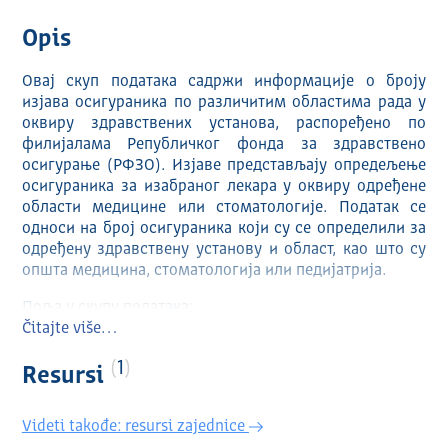
Opis
Овај скуп података садржи информације о броју
изјава осигураника по различитим областима рада у
оквиру здравствених установа, распоређено по
филијалама Републичког фонда за здравствено
осигурање (РФЗО). Изјаве представљају опредељење
осигураника за изабраног лекара у оквиру одређене
области медицине или стоматологије. Податак се
односи на број осигураника који су се определили за
одређену здравствену установу и област, као што су
општа медицина, стоматологија или педијатрија.
Поља у скупу података:
• Назив филијале РФЗО
Čitajte više…
• Назив здравствене установе
1
• Број изјава за:
Resursi
o Општу медицину
o Педијатрију – предшколска деца
Videti takođe: resursi zajednice
o Педијатрију – школска деца