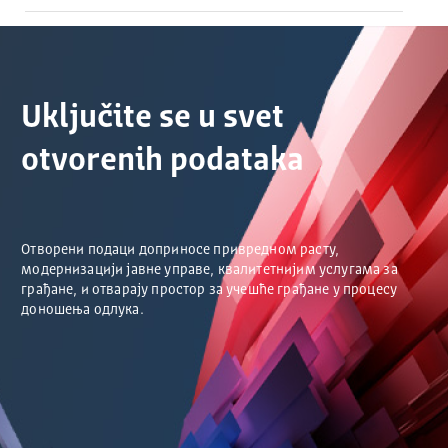
Uključite se u svet
otvorenih podataka
Отворени подаци доприносе привредном расту,
модернизацији јавне управе, квалитетнијим услугама за
грађане, и отварају простор за учешће грађане у процесу
доношења одлука.