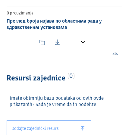
o Здравствену заштиту жена
o Дечју и превентивну стоматологију
0 preuzimanja
o Општу стоматологију за одрасле
Преглед броја изјава по областима рада у
Напомена:
здравственим установама
Сви подаци су агрегирани на нивоу установе и
филијале и не садрже личне податке, у складу са
прописима о заштити података.
xls
0
Resursi zajednice
Imate obimniju bazu podataka od ovih ovde
prikazanih? Sada je vreme da ih podelite!
Dodajte zajednički resurs