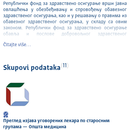
Републички фонд за здравствено осигурање врши јавна
овлашћења у обезбеђивању и спровођењу обавезног
здравственог осигурања, као и у решавању о правима из
обавезног здравственог осигурања, у складу са овим
законом. Републички фонд за здравствено осигурање
обавља и послове добровољног здравственог
осигурања, у складу са законом.
Čitajte više…
Адреса (улица и број):Јована Мариновића 2
Поштански број:11040
Седиште:Београд
11
Skupovi podataka
Матични број (МБ):06042945
Порески идентификациони број (ПИБ):101288707
Адреса електронске поште одређене за пријем
електронских поднесака органа:
public@rfzo.rs
kontakt.centar@rfzo.rs
Подаци о радном времену органа јавне власти:7.30-15.30
Подаци о приступачности особама са инвалидитетом
Преглед изјава уговорених лекара по старосним
објеката које орган јавне власти користи
групама — Општа медицина
Прилаз лицима са инвалидитетом у инвалидским