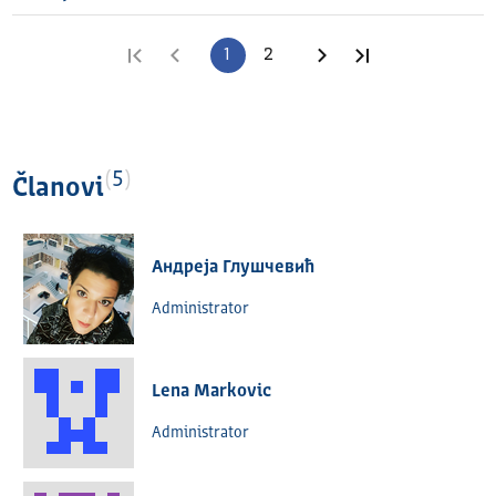
Prva strana
Prethodna strana
1
2
Sledeća strana
Poslednja stra
5
Članovi
Андреја Глушчевић
Administrator
Lena Markovic
Administrator