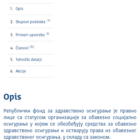
Opis
11
Skupovi podataka
0
Primeri upotrebe
(5)
Članovi
Tehnički detalјi
Akcije
Opis
Републички фонд за здравствено осигурање је правно
лице са статусом организације за обавезно социјално
осигурање у којем се обезбеђују средства за обавезно
здравствено осигурање и остварују права из обавезног
здравственог осигурања, у складу са законом.