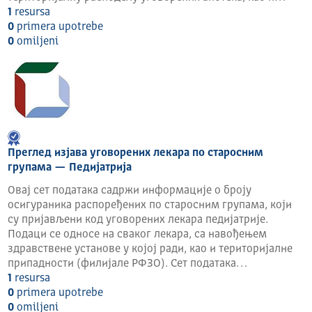
1
resursa
0
primera upotrebe
0
omilјeni
Преглед изјава уговорених лекара по старосним
групама — Педијатрија
Овај сет података садржи информације о броју
осигураника распоређених по старосним групама, који
су пријављени код уговорених лекара педијатрије.
Подаци се односе на сваког лекара, са навођењем
здравствене установе у којој ради, као и територијалне
припадности (филијале РФЗО). Сет података…
1
resursa
0
primera upotrebe
0
omilјeni