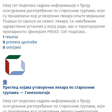
колицима je обезбеђен
Овај сет података садржи информације о броју
осигураника распоређених по старосним групама, који
су пријављени код уговорених лекара опште медицине.
Подаци се односе на сваког лекара, са навођењем
здравствене установе у којој ради, као и територијалне
припадности (филијале РФЗО). Сет података…
1
resursa
0
primera upotrebe
0
omilјeni
Преглед изјава уговорених лекара по старосним
групама — Гинекологија
Овај сет података садржи информације о броју
осигураника распоређених по старосним групама, који
су пријављени код уговорених лекара гинекологије.