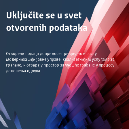
Uključite se u svet
otvorenih podataka
Отворени подаци доприносе привредном расту,
модернизацији јавне управе, квалитетнијим услугама за
грађане, и отварају простор за учешће грађане у процесу
доношења одлука.