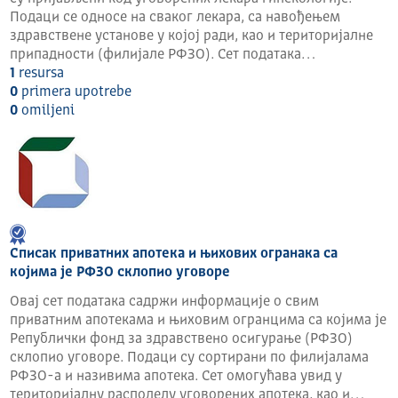
Подаци се односе на сваког лекара, са навођењем
здравствене установе у којој ради, као и територијалне
припадности (филијале РФЗО). Сет података…
1
resursa
0
primera upotrebe
0
omilјeni
Списак приватних апотека и њихових огранака са
којима је РФЗО склопио уговоре
Овај сет података садржи информације о свим
приватним апотекама и њиховим огранцима са којима је
Републички фонд за здравствено осигурање (РФЗО)
склопио уговоре. Подаци су сортирани по филијалама
РФЗО-а и називима апотека. Сет омогућава увид у
територијалну расподелу уговорених апотека, као и…