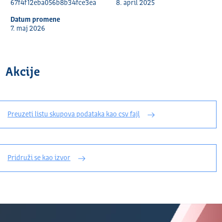
67f4f12eba056b8b34fce3ea
8. april 2025
Datum promene
7. maj 2026
Akcije
Preuzeti listu skupova podataka kao csv fajl
Pridruži se kao izvor