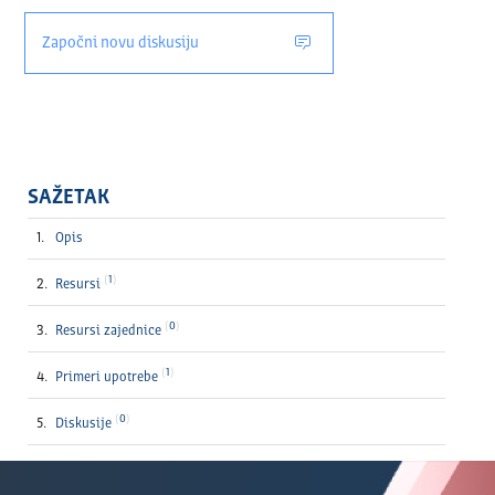
Započni novu diskusiju
SAŽETAK
Opis
1
Resursi
0
Resursi zajednice
1
Primeri upotrebe
0
Diskusije