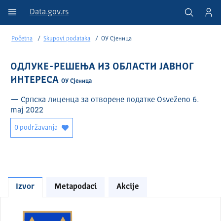
Data.gov.rs
Početna
Skupovi podataka
ОУ Сјеница
ОДЛУКЕ-РЕШЕЊА ИЗ ОБЛАСТИ ЈАВНОГ
ИНТЕРЕСА
ОУ Сјеница
— Српска лиценца за отворене податке Osveženo 6.
maj 2022
0 podržavanja
Izvor
Metapodaci
Akcije