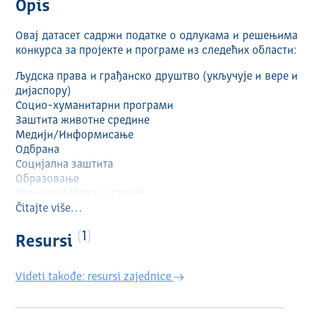
Opis
Овај датасет садржи податке о одлукама и решењима
конкурса за пројекте и програме из следећих области:
Људска права и грађанско друштво (укључује и вере и
дијаспору)
Социо-хуманитарни програми
Заштита животне средине
Медији/Информисање
Одбрана
Социјална заштита
Образовање
Удружења/Организације
Пољопривреда и рурални развој
Čitajte više…
Саобраћај
1
Јавна безбедност
Resursi
Омладина
Здравство
Videti takođe: resursi zajednice
Атрибути: