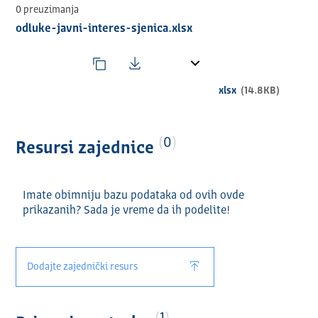
Општина/Град
0 preuzimanja
Општина/Град шифра
odluke-javni-interes-sjenica.xlsx
Област јавног интереса
Матични број организације/удружења
Пун назив организације/удружења
Адреса организације
xlsx
(14.8KB)
Седиште организације
Назив пројекта/програма
Број одлуке/решења
Датум одлуке/решења
0
Resursi zajednice
Година
Тражени износ средстава
Одобрен износ средстава
Imate obimniju bazu podataka od ovih ovde
prikazanih? Sada je vreme da ih podelite!
Dodajte zajednički resurs