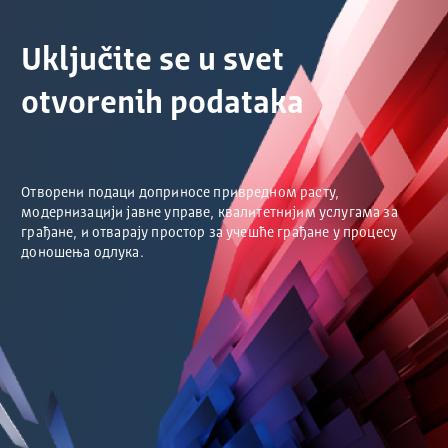
Uključite se u svet
otvorenih podataka
Отворени подаци доприносе привредном расту,
модернизацији јавне управе, квалитетнијим услугама за
грађане, и отварају простор за учешће грађане у процесу
доношења одлука.