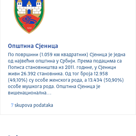
Општина Сјеница
По површини (1.059 км квадратних) Сјеница је једна
од највећих општина у Србији. Према подацима са
Пописа становништва из 2011. године, у Сјеници
живи 26.392 становника. Од тог броја 12.958
(49,10%) су особе женскога рода, а 13.434 (50,90%)
особе мушкога рода. Општина Сјеница је
вишенационална…
7
skupova podataka