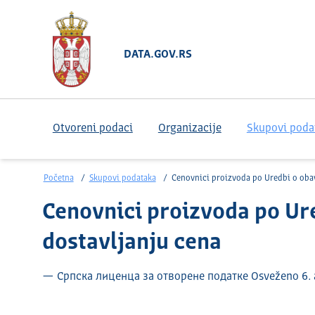
DATA.GOV.RS
Otvoreni podaci
Organizacije
Skupovi poda
Početna
Skupovi podataka
Cenovnici proizvoda po Uredbi o obaveznoj evidenciji i dostavljanju ce
Cenovnici proizvoda po Ure
dostavljanju cena
— Српска лиценца за отворене податке Osveženo 6. 