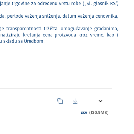
nje trgovine za određenu vrstu robe („Sl. glasnik RS“,
da, periode važenja sniženja, datum važenja cenovnika,
nje transparentnosti tržišta, omogućavanje građanima,
naliziraju kretanja cena proizvoda kroz vreme, kao i
 u skladu sa Uredbom.
csv
(130.9MB)