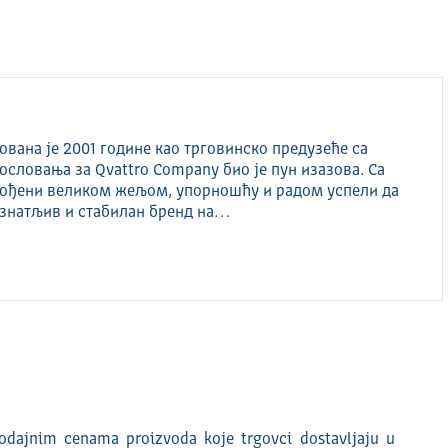
вана је 2001 године као трговинско предузеће са
ословања за Qvattro Company био је пун изазова. Са
вођени великом жељом, упорношћу и радом успели да
знатљив и стабилан бренд на…
odajnim cenama proizvoda koje trgovci dostavljaju u