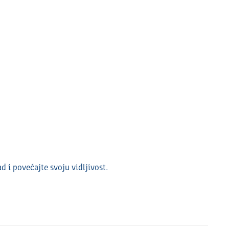
ad i povećajte svoju vidlјivost.