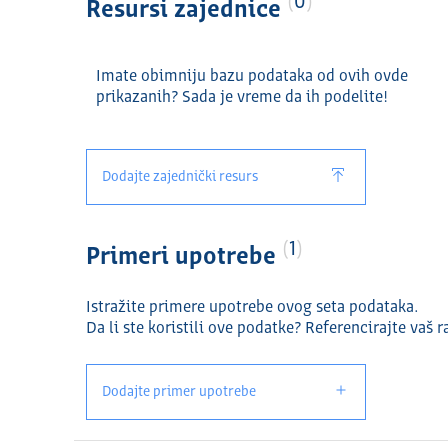
0
Resursi zajednice
Imate obimniju bazu podataka od ovih ovde
prikazanih? Sada je vreme da ih podelite!
Dodajte zajednički resurs
1
Primeri upotrebe
Istražite primere upotrebe ovog seta podataka.
Da li ste koristili ove podatke? Referencirajte vaš r
Dodajte primer upotrebe