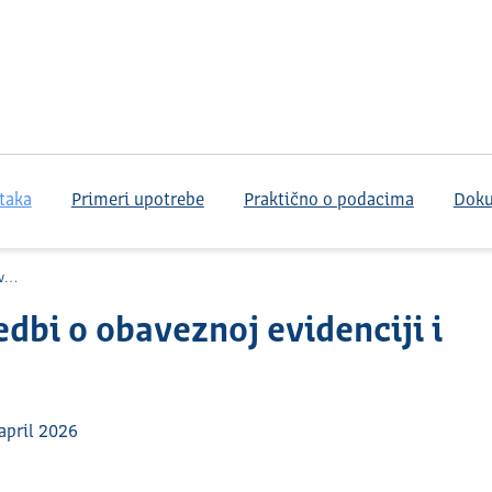
taka
Primeri upotrebe
Praktično o podacima
Dok
na
dbi o obaveznoj evidenciji i
april 2026