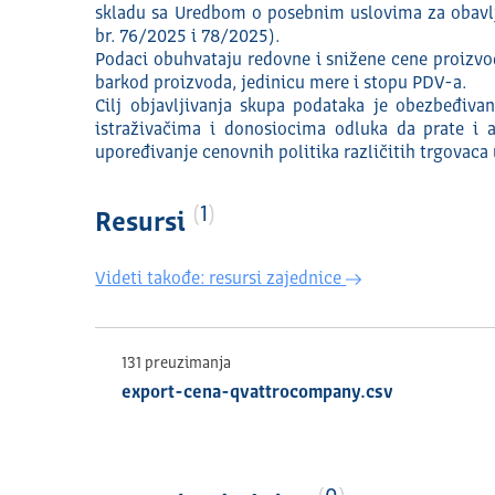
skladu sa Uredbom o posebnim uslovima za obavlja
br. 76/2025 i 78/2025).
Podaci obuhvataju redovne i snižene cene proizvo
barkod proizvoda, jedinicu mere i stopu PDV-a.
Cilj objavljivanja skupa podataka je obezbeđiva
istraživačima i donosiocima odluka da prate i a
upoređivanje cenovnih politika različitih trgovaca
1
Resursi
Videti takođe: resursi zajednice
131 preuzimanja
export-cena-qvattrocompany.csv