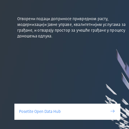
Отворени подаци доприносе привредном расту,
модернизацији јавне управе, квалитетнијим услугама за
грађане, и отварају простор за учешће грађане у процесу
доношења одлука.
Posetite Open Data Hub