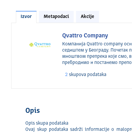
Izvor
Metapodaci
Akcije
Qvattro Company
Компанија Qvattro company осно
седиштем у Београду. Почетак п
мноштвом препрека које смо, 
пребродимо и постанемо препо
2
skupova podataka
Opis
Opis skupa podataka
Ovaj skup podataka sadrži informacije o malopr