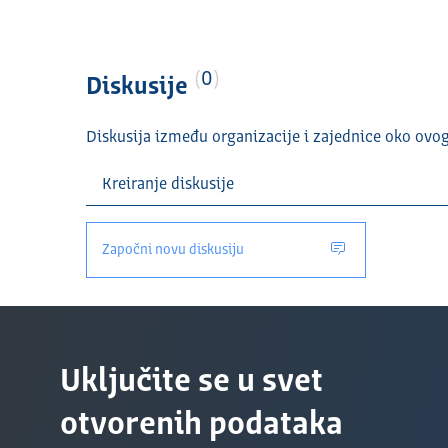
0
Diskusije
Diskusija između organizacije i zajednice oko ovo
Započni novu diskusiju
Uključite se u svet
otvorenih podataka