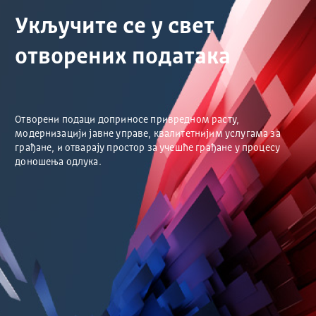
Укључите се у свет
отворених података
Отворени подаци доприносе привредном расту,
модернизацији јавне управе, квалитетнијим услугама за
грађане, и отварају простор за учешће грађане у процесу
доношења одлука.