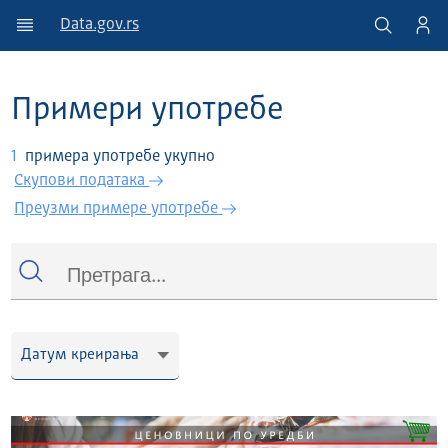
Data.gov.rs
Примери употребе
1
примера употребе укупно
Скупови података
Преузми примере употребе