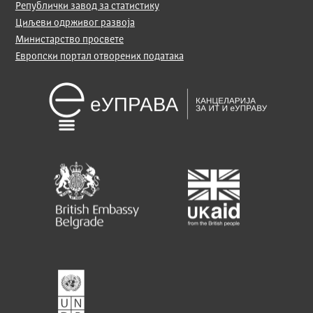
Републички завод за статистику
Циљеви одрживог развоја
Министарство просвете
Европски портал отворених података