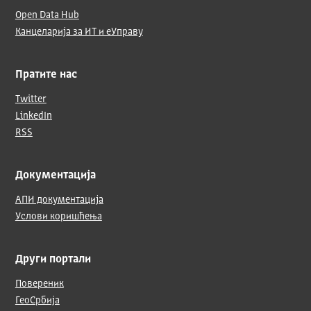
Open Data Hub
Канцеларија за ИТ и еУправу
Пратите нас
Twitter
LinkedIn
RSS
Документација
АПИ документација
Услови коришћења
Други портали
Повереник
ГеоСрбија