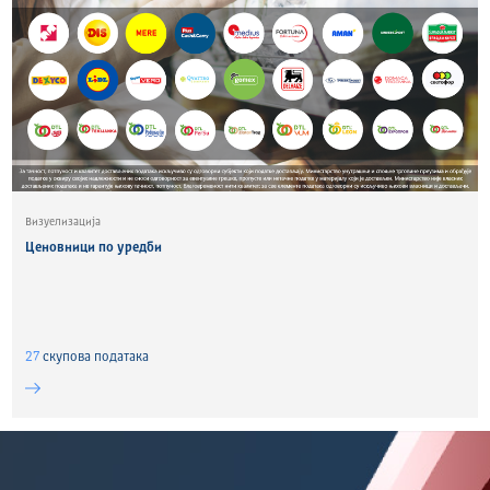
Визуелизација
Ценовници по уредби
27
скуповa података