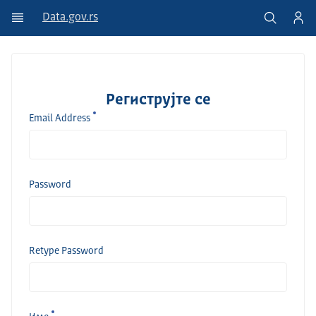
Data.gov.rs
Региструјте се
Email Address
Password
Retype Password