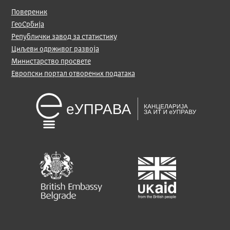
Повереник
ГеоСрбија
Републички завод за статистику
Циљеви одрживог развоја
Министарство просвете
Европски портал отворених података