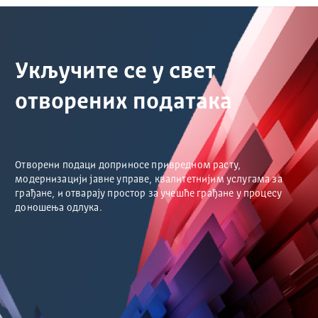
Укључите се у свет
отворених података
Отворени подаци доприносе привредном расту,
модернизацији јавне управе, квалитетнијим услугама за
грађане, и отварају простор за учешће грађане у процесу
доношења одлука.