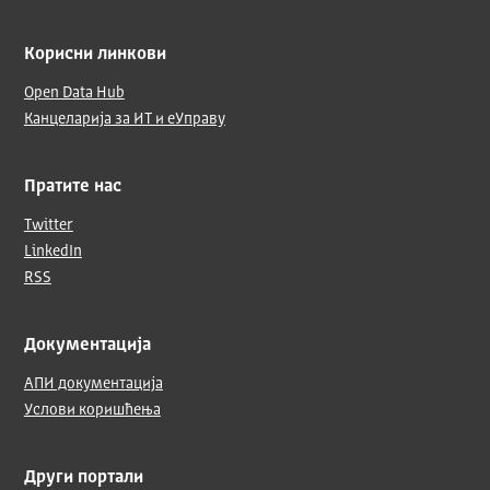
Корисни линкови
Open Data Hub
Канцеларија за ИТ и еУправу
Пратите нас
Twitter
LinkedIn
RSS
Документација
АПИ документација
Услови коришћења
Други портали