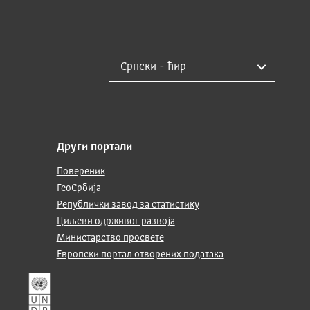
Други портали
Повереник
ГеоСрбија
Републички завод за статистику
Циљеви одрживог развоја
Министарство просвете
Европски портал отворених података