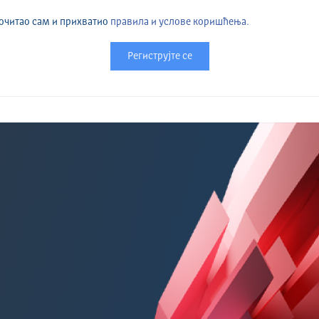
очитао сам и прихватио
правила и услове коришћења.
Региструјте се