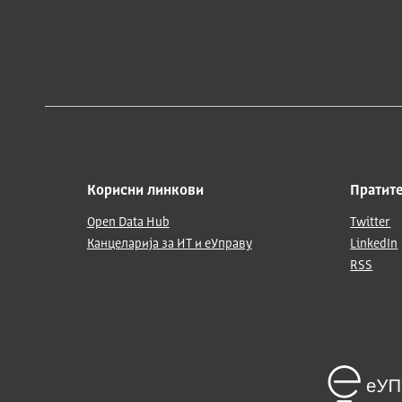
Корисни линкови
Пратите
Open Data Hub
Twitter
Канцеларија за ИТ и еУправу
LinkedIn
RSS