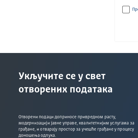
Пр
Укључите се у свет
отворених података
Отворени подаци доприносе привредном расту,
модернизацији јавне управе, квалитетнијим услугама за
грађане, и отварају простор за учешће грађане у процесу
доношења одлука.