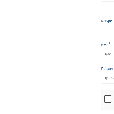
Retype 
Име
Презим