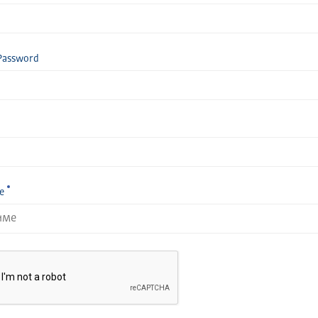
Password
е