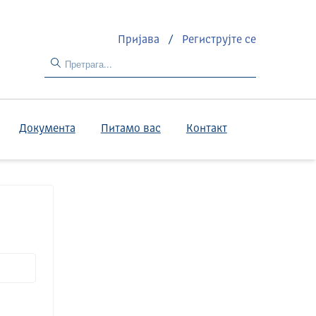
Пријава
/
Региструјте се
Документа
Питамо вас
Контакт