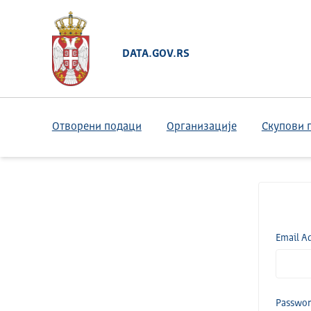
DATA.GOV.RS
Отворени подаци
Организације
Скупови 
Email A
Passwo