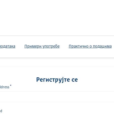
података
Примери употребе
Практично о подацима
Региструјте се
ddress
rd