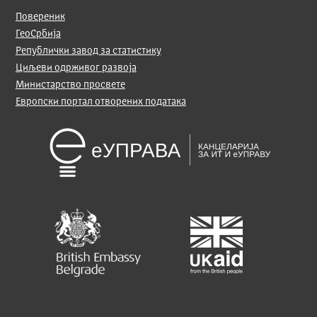
Повереник
ГеоСрбија
Републички завод за статистику
Циљеви одрживог развоја
Министарство просвете
Европски портал отворених података