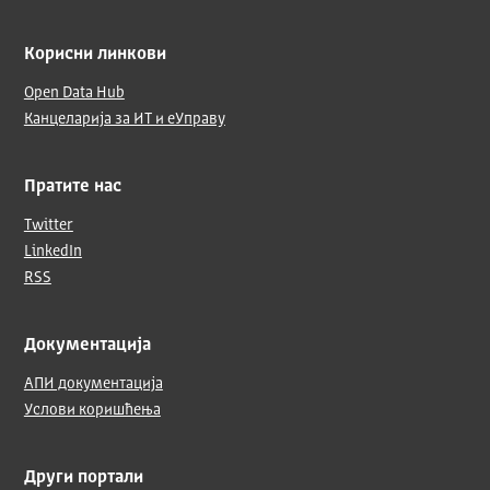
Корисни линкови
Open Data Hub
Канцеларија за ИТ и еУправу
Пратите нас
Twitter
LinkedIn
RSS
Документација
АПИ документација
Услови коришћења
Други портали