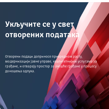
Укључите се у свет
отворених података
Отворени подаци доприносе привредном расту,
модернизацији јавне управе, квалитетнијим услугама за
грађане, и отварају простор за учешће грађане у процесу
доношења одлука.