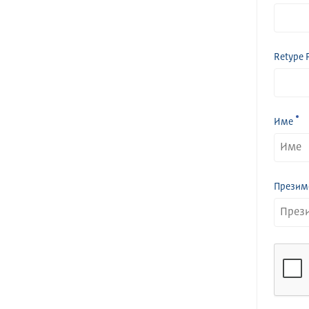
Retype 
Име
Презим