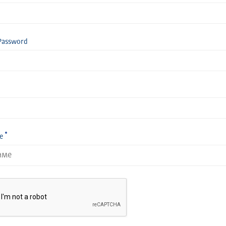
Password
е