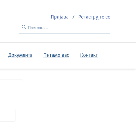
Пријава
/
Региструјте се
Документа
Питамо вас
Контакт