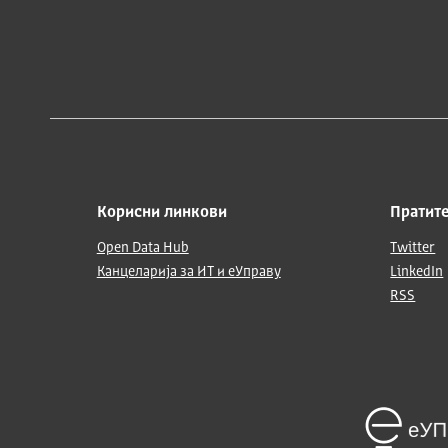
Корисни линкови
Пратите
Open Data Hub
Twitter
Канцеларија за ИТ и еУправу
LinkedIn
RSS