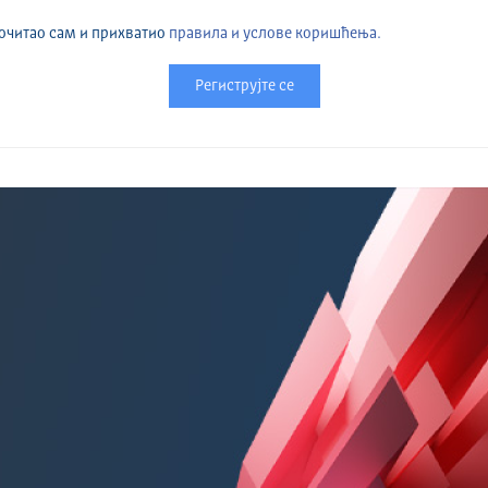
очитао сам и прихватио
правила и услове коришћења.
Региструјте се