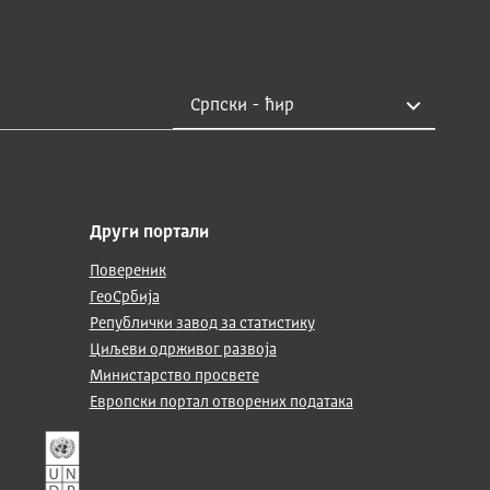
Други портали
Повереник
ГеоСрбија
Републички завод за статистику
Циљеви одрживог развоја
Министарство просвете
Европски портал отворених података