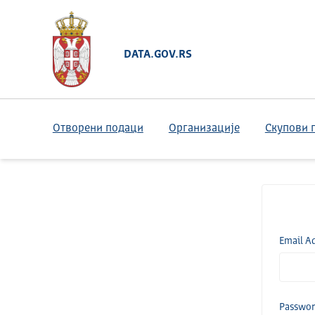
DATA.GOV.RS
Отворени подаци
Организације
Скупови 
Email A
Passwo