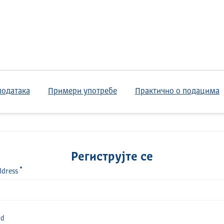
података
Примери употребе
Практично о подацима
Региструјте се
ddress
rd