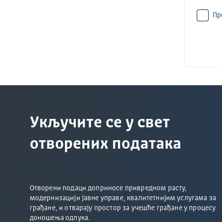
Пр
Укључите се у свет
отворених података
Отворени подаци доприносе привредном расту,
модернизацији јавне управе, квалитетнијим услугама за
грађане, и отварају простор за учешће грађане у процесу
доношења одлука.