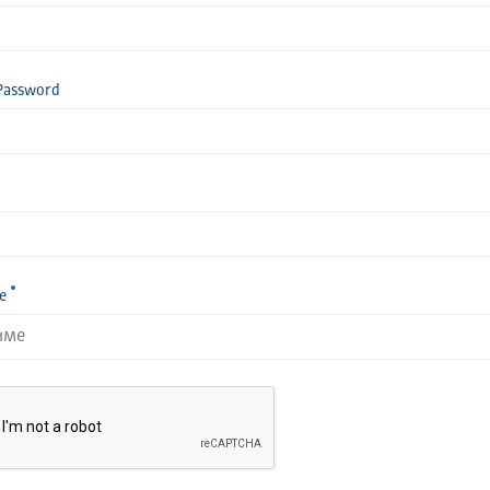
Password
е