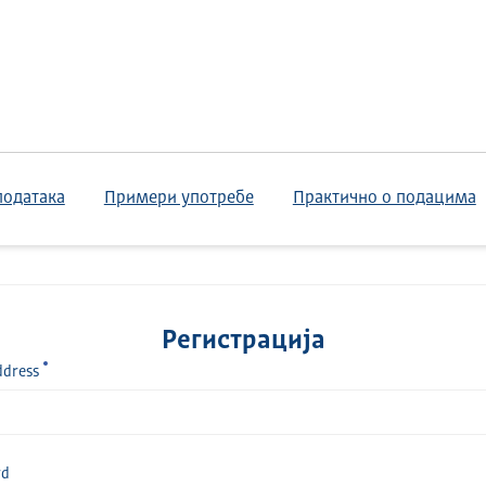
података
Примери употребе
Практично о подацима
Регистрација
ddress
rd