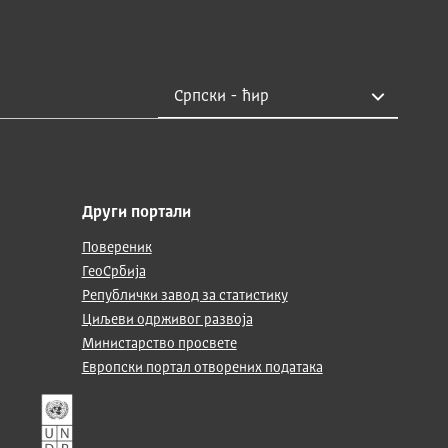
Други портали
Повереник
ГеоСрбија
Републички завод за статистику
Циљеви одрживог развоја
Министарство просвете
Европски портал отворених података