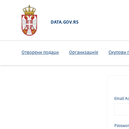
DATA.GOV.RS
Отворени подаци
Организације
Скупови 
Email A
Passwo