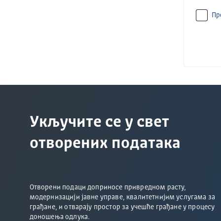
Пр
Укључите се у свет
отворених података
Отворени подаци доприносе привредном расту,
модернизацији јавне управе, квалитетнијим услугама за
грађане, и отварају простор за учешће грађане у процесу
доношења одлука.