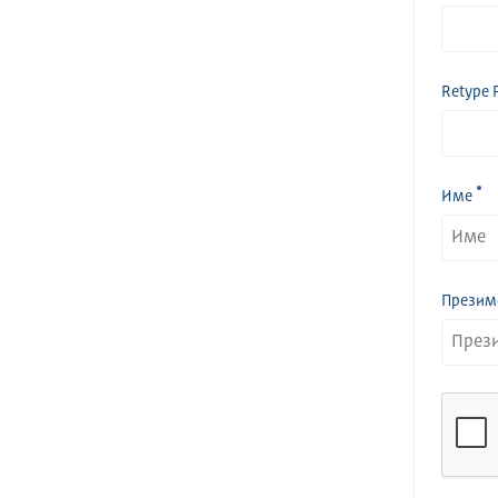
Retype 
Име
Презим