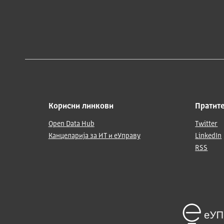
Корисни линкови
Пратите
Open Data Hub
Twitter
Канцеларија за ИТ и еУправу
LinkedIn
RSS