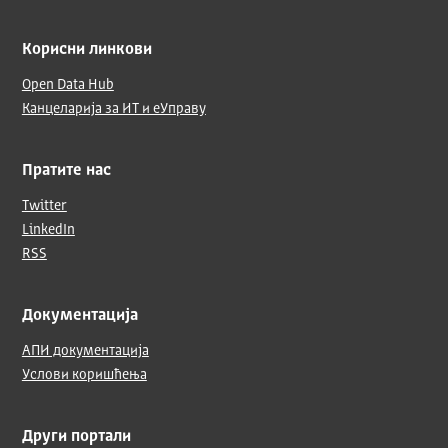
Корисни линкови
Open Data Hub
Канцеларија за ИТ и еУправу
Пратите нас
Twitter
LinkedIn
RSS
Документација
АПИ документација
Услови коришћења
Други портали