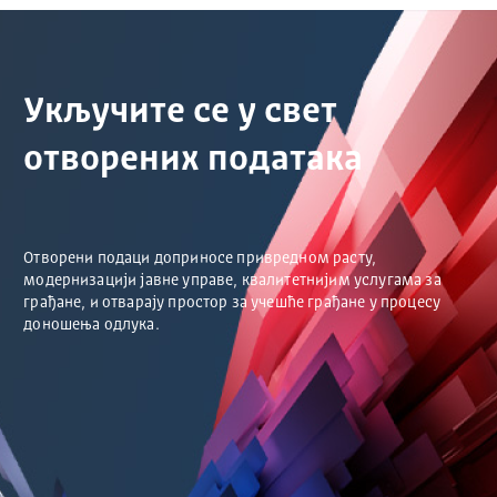
Укључите се у свет
отворених података
Отворени подаци доприносе привредном расту,
модернизацији јавне управе, квалитетнијим услугама за
грађане, и отварају простор за учешће грађане у процесу
доношења одлука.