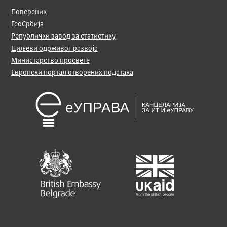
Повереник
ГеоСрбија
Републички завод за статистику
Циљеви одрживог развоја
Министарство просвете
Европски портал отворених података