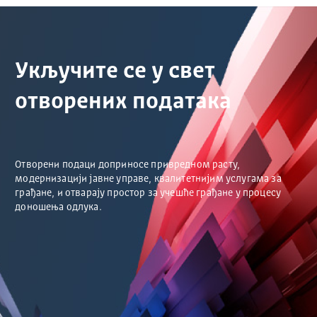
Укључите се у свет
отворених података
Отворени подаци доприносе привредном расту,
модернизацији јавне управе, квалитетнијим услугама за
грађане, и отварају простор за учешће грађане у процесу
доношења одлука.