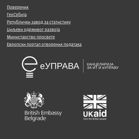
Повереник
ГеоСрбија
Републички завод за статистику
Циљеви одрживог развоја
Министарство просвете
Европски портал отворених података