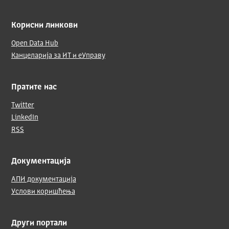
Корисни линкови
Open Data Hub
Канцеларија за ИТ и еУправу
Пратите нас
Twitter
LinkedIn
RSS
Документација
АПИ документација
Услови коришћења
Други портали