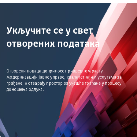
Укључите се у свет
отворених података
Отворени подаци доприносе привредном расту,
модернизацији јавне управе, квалитетнијим услугама за
грађане, и отварају простор за учешће грађане у процесу
доношења одлука.