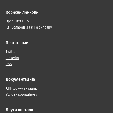
Корисни линкови
Open Data Hub
Канцеларија за ИТ и еУправу
Пратите нас
Twitter
LinkedIn
RSS
Документација
АПИ документација
Услови коришћења
Други портали