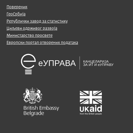
Повереник
ГеоСрбија
Републички завод за статистику
Циљеви одрживог развоја
Министарство просвете
Европски портал отворених података