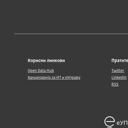
Корисни линкови
Пратите
Open Data Hub
Twitter
Канцеларија за ИТ и еУправу
LinkedIn
RSS