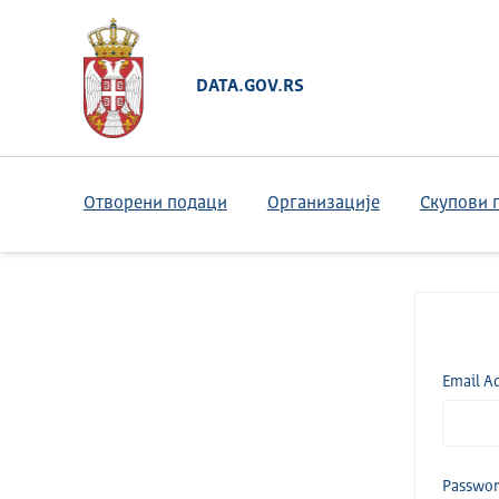
DATA.GOV.RS
Отворени подаци
Организације
Скупови 
Email A
Passwo