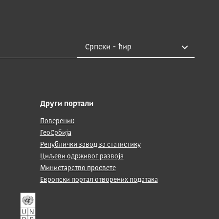
Други портали
Повереник
ГеоСрбија
Републички завод за статистику
Циљеви одрживог развоја
Министарство просвете
Европски портал отворених података