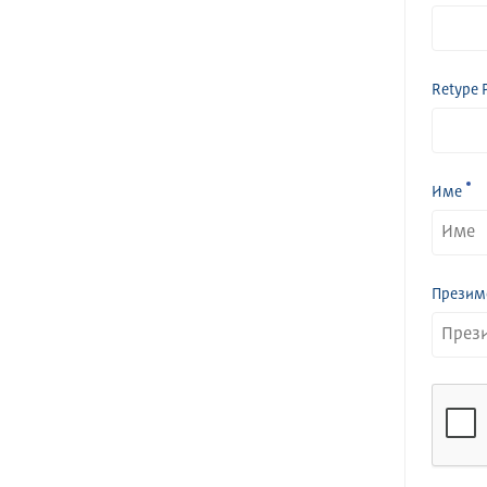
Retype 
Име
Презим