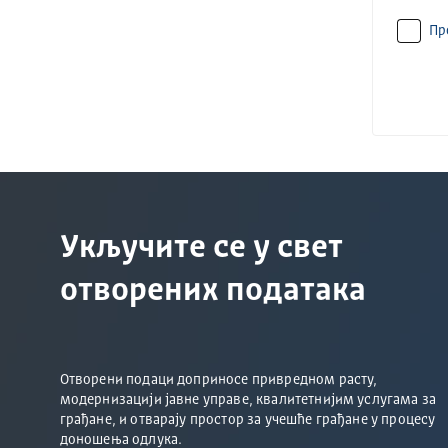
Пр
Укључите се у свет
отворених података
Отворени подаци доприносе привредном расту,
модернизацији јавне управе, квалитетнијим услугама за
грађане, и отварају простор за учешће грађане у процесу
доношења одлука.