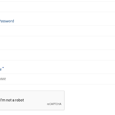
Password
е