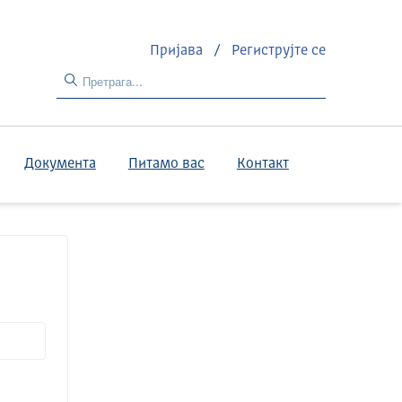
Пријава
/
Региструјте се
Документа
Питамо вас
Контакт