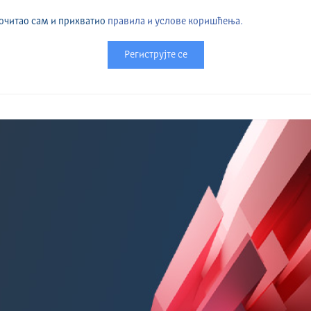
очитао сам и прихватио
правила и услове коришћења.
Региструјте се