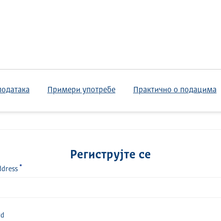
података
Примери употребе
Практично о подацима
Региструјте се
ddress
rd