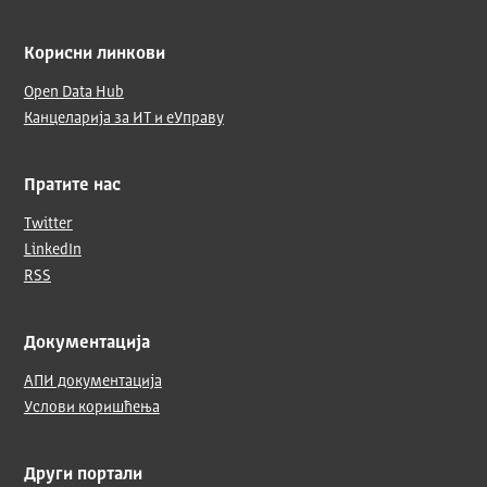
Корисни линкови
Open Data Hub
Канцеларија за ИТ и еУправу
Пратите нас
Twitter
LinkedIn
RSS
Документација
АПИ документација
Услови коришћења
Други портали