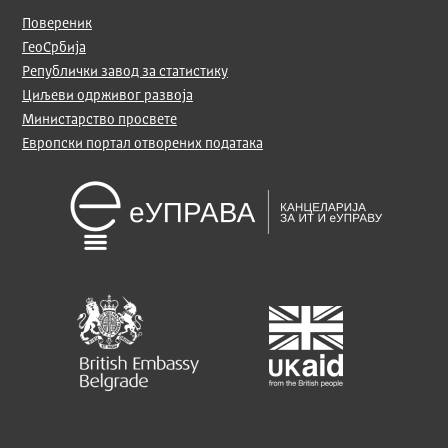
Повереник
ГеоСрбија
Републички завод за статистику
Циљеви одрживог развоја
Министарство просвете
Европски портал отворених података