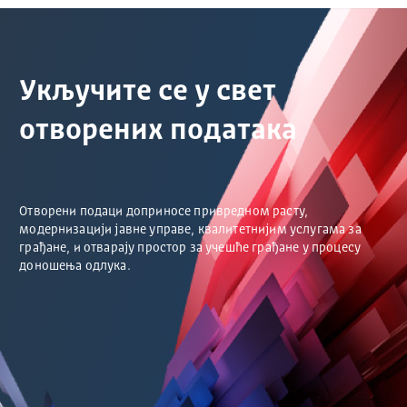
Укључите се у свет
отворених података
Отворени подаци доприносе привредном расту,
модернизацији јавне управе, квалитетнијим услугама за
грађане, и отварају простор за учешће грађане у процесу
доношења одлука.