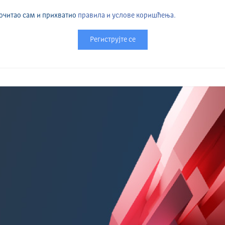
очитао сам и прихватио
правила и услове коришћења.
Региструјте се