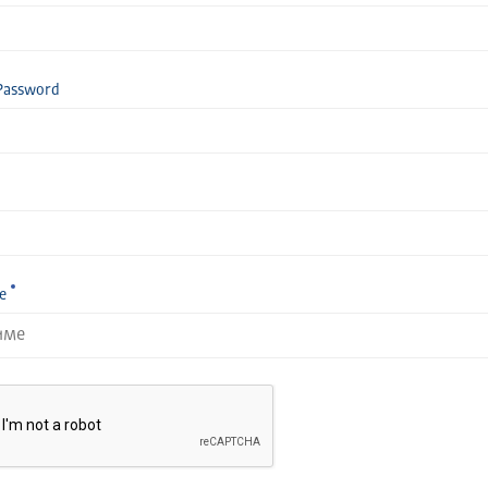
Password
е