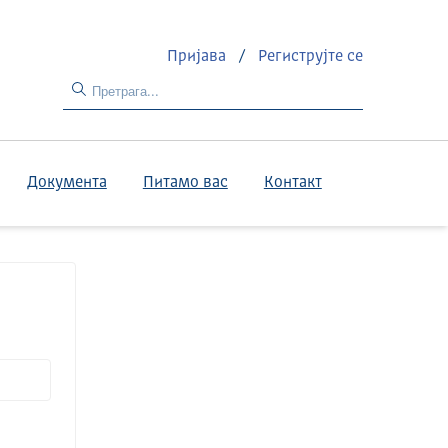
Пријава
/
Региструјте се
Документа
Питамо вас
Контакт