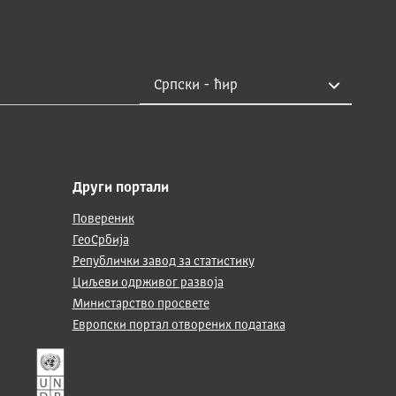
Други портали
Повереник
ГеоСрбија
Републички завод за статистику
Циљеви одрживог развоја
Министарство просвете
Европски портал отворених података