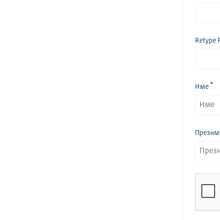
Retype 
Име
Презим