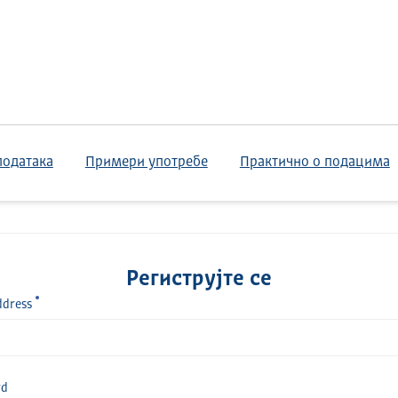
података
Примери употребе
Практично о подацима
Региструјте се
ddress
rd