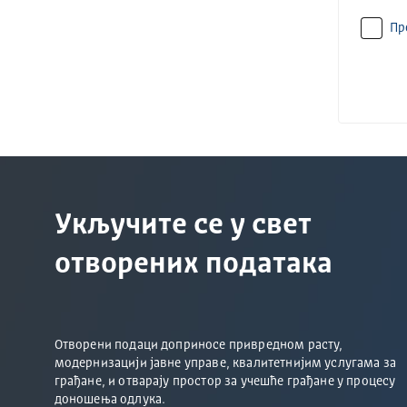
Пр
Укључите се у свет
отворених података
Отворени подаци доприносе привредном расту,
модернизацији јавне управе, квалитетнијим услугама за
грађане, и отварају простор за учешће грађане у процесу
доношења одлука.