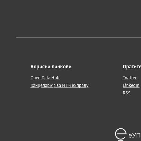
Корисни линкови
Пратите
Open Data Hub
Twitter
Канцеларија за ИТ и еУправу
LinkedIn
RSS