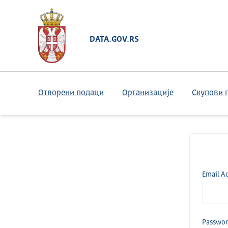
DATA.GOV.RS
Отворени подаци
Организације
Скупови 
Email A
Passwo