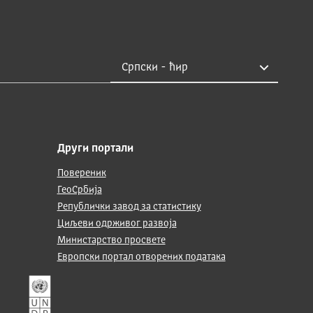
Други портали
Повереник
ГеоСрбија
Републички завод за статистику
Циљеви одрживог развоја
Министарство просвете
Европски портал отворених података