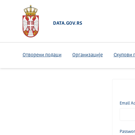
DATA.GOV.RS
Отворени подаци
Организације
Скупови 
Email A
Passwo