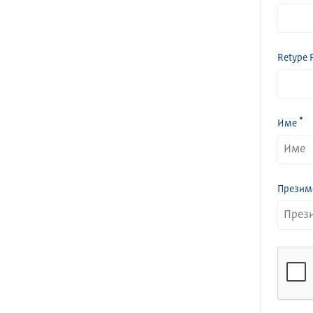
Retype 
Име
Презим