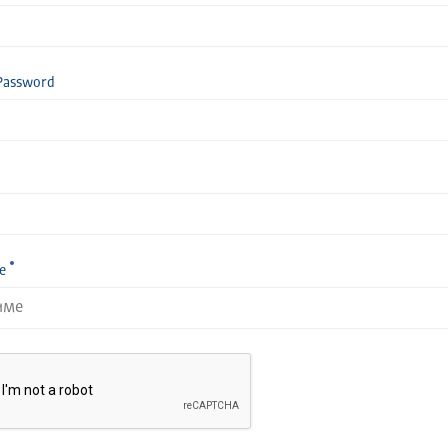
Password
е