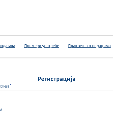
података
Примери употребе
Практично о подацима
Регистрација
ddress
rd