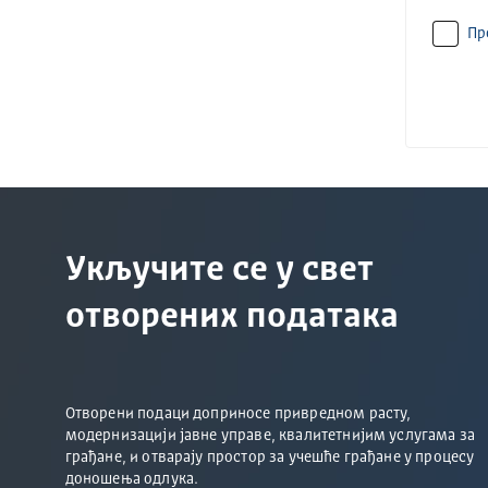
Пр
Укључите се у свет
отворених података
Отворени подаци доприносе привредном расту,
модернизацији јавне управе, квалитетнијим услугама за
грађане, и отварају простор за учешће грађане у процесу
доношења одлука.