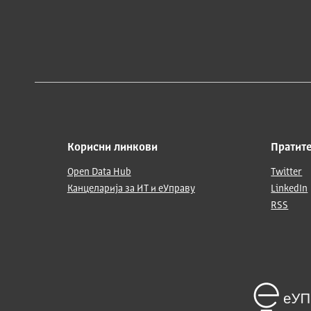
Корисни линкови
Пратите
Open Data Hub
Twitter
Канцеларија за ИТ и еУправу
LinkedIn
RSS