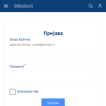
Data.gov.rs
Пријава
Email Address
Expected format : name@domain.rs
Password
Remember Me
Пријава