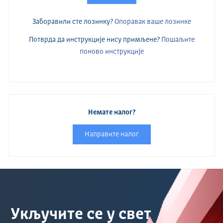
Заборавили сте лозинку?
Опоравак ваше лозинке
Потврда да инструкције нису примљене?
Пошаљите
поново инструкције
Немате налог?
Направите налог
Укључите се у свет