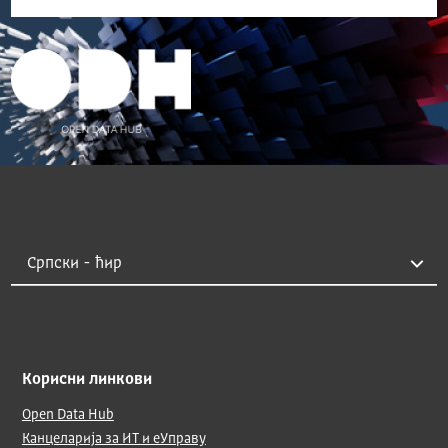
Корисни линкови
Open Data Hub
Канцеларија за ИТ и еУправу