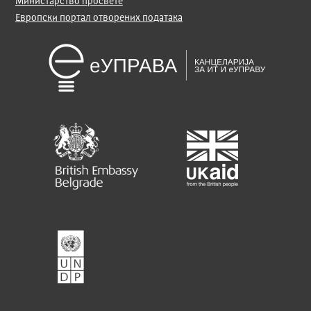
Министарство просвете
Европски портал отворених података