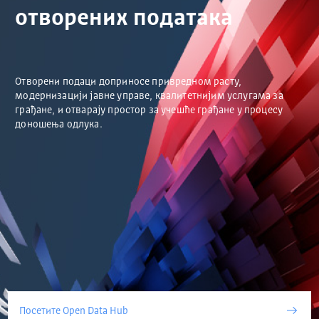
отворених података
Отворени подаци доприносе привредном расту,
модернизацији јавне управе, квалитетнијим услугама за
грађане, и отварају простор за учешће грађане у процесу
доношења одлука.
Посетите Open Data Hub