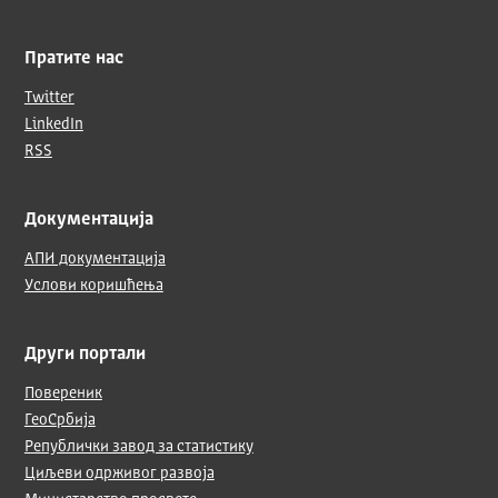
Пратите нас
Twitter
LinkedIn
RSS
Документација
АПИ документација
Услови коришћења
Други портали
Повереник
ГеоСрбија
Републички завод за статистику
Циљеви одрживог развоја