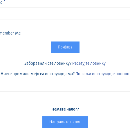
rd
member Me
Пријава
Заборавили сте лозинку?
Ресетујте лозинку
Нисте примили мејл са инструкцијама?
Пошаљи инструкције поново
Немате налог?
Направите налог