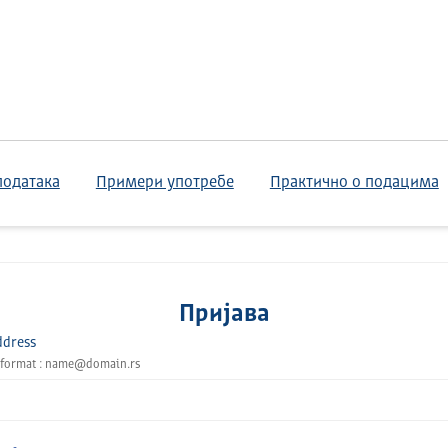
података
Примери употребе
Практично о подацима
Пријава
ddress
 format : name@domain.rs