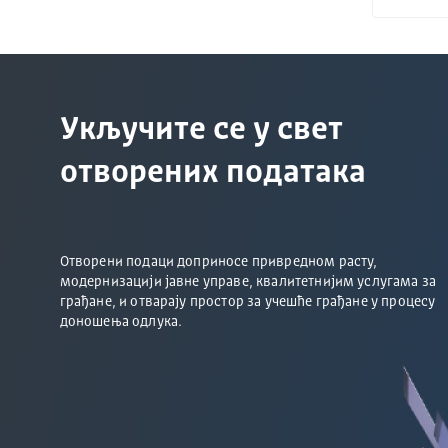
Укључите се у свет
отворених података
Отворени подаци доприносе привредном расту,
модернизацији јавне управе, квалитетнијим услугама за
грађане, и отварају простор за учешће грађане у процесу
доношења одлука.