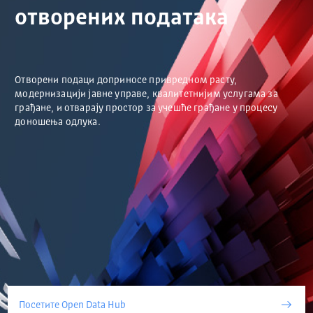
отворених података
Отворени подаци доприносе привредном расту,
модернизацији јавне управе, квалитетнијим услугама за
грађане, и отварају простор за учешће грађане у процесу
доношења одлука.
Посетите Open Data Hub