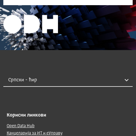
Корисни линкови
Open Data Hub
Канцеларија за ИТ и еУправу