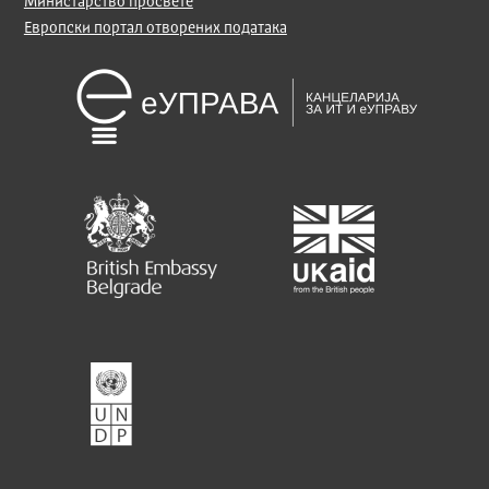
Министарство просвете
Европски портал отворених података