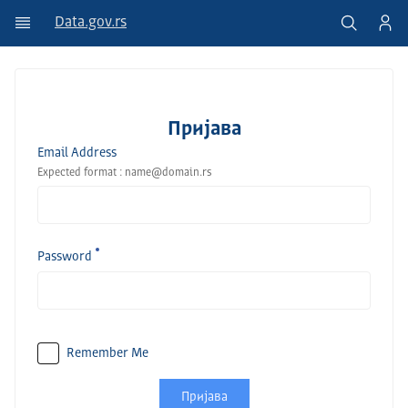
Data.gov.rs
Пријава
Email Address
Expected format : name@domain.rs
Password
Remember Me
Пријава