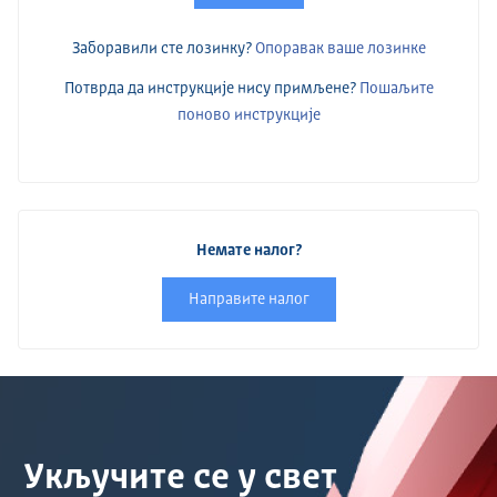
Заборавили сте лозинку?
Опоравак ваше лозинке
Потврда да инструкције нису примљене?
Пошаљите
поново инструкције
Немате налог?
Направите налог
Укључите се у свет