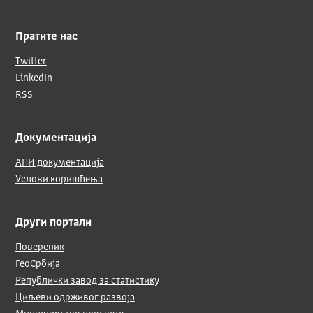
Пратите нас
Twitter
LinkedIn
RSS
Документација
АПИ документација
Услови коришћења
Други портали
Повереник
ГеоСрбија
Републички завод за статистику
Циљеви одрживог развоја