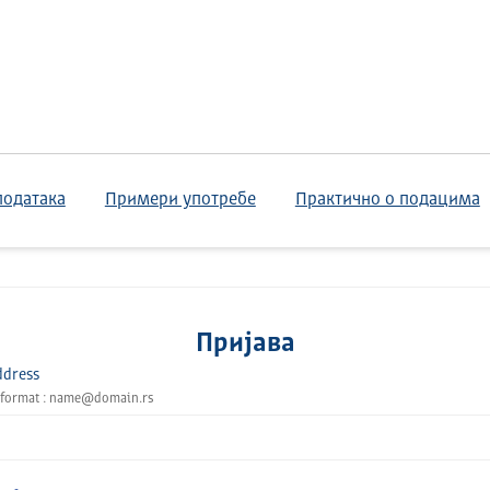
података
Примери употребе
Практично о подацима
Пријава
ddress
 format : name@domain.rs