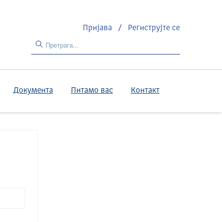
Пријава
/
Региструјте се
Документа
Питамо вас
Контакт