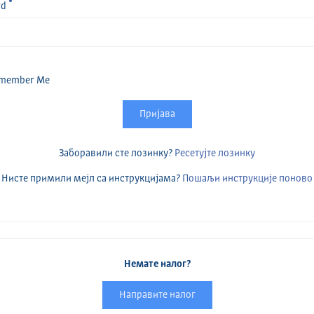
rd
member Me
Пријава
Заборавили сте лозинку?
Ресетујте лозинку
Нисте примили мејл са инструкцијама?
Пошаљи инструкције поново
Немате налог?
Направите налог