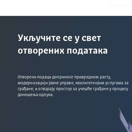
Укључите се у свет
отворених података
Отворени подаци доприносе привредном расту,
модернизацији јавне управе, квалитетнијим услугама за
грађане, и отварају простор за учешће грађане у процесу
доношења одлука.